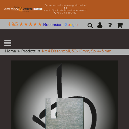
Benvenuto nel nostro negozio online!
vendite@vetreriadimensionevetro.com
+39 0163 560432
★★★★★
4,9/5
Recensioni
G
o
o
g
l
e
Home
Prodotti
Kit 4 Distanziali, 30x10mm, Sp. 4-6 mm