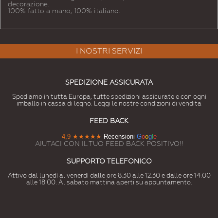
decorazione.
100% fatto a mano, 100% italiano.
I NOSTRI SERVIZI
SPEDIZIONE ASSICURATA
Spediamo in tutta Europa, tutte spedizioni assicurate e con ogni
imballo in cassa di legno. Leggi le nostre condizioni di vendita
FEED BACK
4,9
★★★★★
Recensioni
G
o
o
g
l
e
AIUTACI CON IL TUO FEED BACK POSITIVO!!
SUPPORTO TELEFONICO
Attivo dal lunedì al venerdì dalle ore 8.30 alle 12.30 e dalle ore 14.00
alle 18.00. Al sabato mattina aperti su appuntamento.