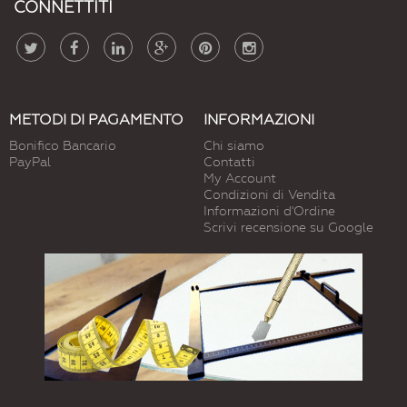
CONNETTITI
METODI DI PAGAMENTO
INFORMAZIONI
Bonifico Bancario
Chi siamo
PayPal
Contatti
My Account
Condizioni di Vendita
Informazioni d'Ordine
Scrivi recensione su Google