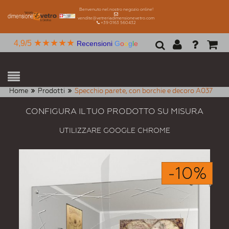
Benvenuto nel nostro negozio online!
vendite@vetreriadimensionevetro.com
+39 0163 560432
★★★★★
4,9/5
Recensioni
G
o
o
g
l
e
Home
Prodotti
Specchio parete, con borchie e decoro A037
CONFIGURA IL TUO PRODOTTO SU MISURA
UTILIZZARE GOOGLE CHROME
-10%