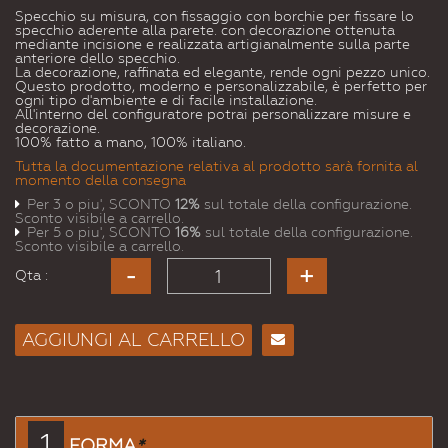
Specchio su misura, con fissaggio con borchie per fissare lo
specchio aderente alla parete. con decorazione ottenuta
mediante incisione e realizzata artigianalmente sulla parte
anteriore dello specchio.
La decorazione, raffinata ed elegante, rende ogni pezzo unico.
Questo prodotto, moderno e personalizzabile, è perfetto per
ogni tipo d'ambiente e di facile installazione.
All'interno del configuratore potrai personalizzare misure e
decorazione.
100% fatto a mano, 100% italiano.
Tutta la documentazione relativa al prodotto sarà fornita al
momento della consegna
Per 3 o piu', SCONTO
12%
sul totale della configurazione.
Sconto visibile a carrello.
Per 5 o piu', SCONTO
16%
sul totale della configurazione.
Sconto visibile a carrello.
Qta :
AGGIUNGI AL CARRELLO
Consiglia
per
Email
a un
1
FORMA
*
Amico