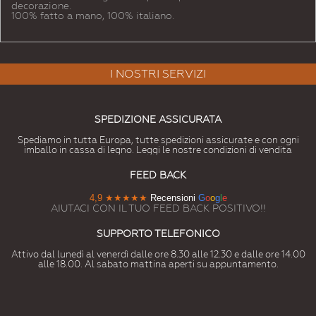
decorazione.
100% fatto a mano, 100% italiano.
I NOSTRI SERVIZI
SPEDIZIONE ASSICURATA
Spediamo in tutta Europa, tutte spedizioni assicurate e con ogni
imballo in cassa di legno. Leggi le nostre condizioni di vendita
FEED BACK
4,9
★★★★★
Recensioni
G
o
o
g
l
e
AIUTACI CON IL TUO FEED BACK POSITIVO!!
SUPPORTO TELEFONICO
Attivo dal lunedì al venerdì dalle ore 8.30 alle 12.30 e dalle ore 14.00
alle 18.00. Al sabato mattina aperti su appuntamento.