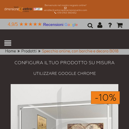
Benvenuto nel nostro negozio online!
vendite@vetreriadimensionevetro.com
+39 0163 560432
★★★★★
4,9/5
Recensioni
G
o
o
g
l
e
Home
Prodotti
Specchio online, con borchie e decoro B018
CONFIGURA IL TUO PRODOTTO SU MISURA
UTILIZZARE GOOGLE CHROME
-10%