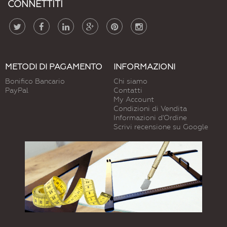
CONNETTITI
METODI DI PAGAMENTO
INFORMAZIONI
Bonifico Bancario
Chi siamo
PayPal
Contatti
My Account
Condizioni di Vendita
Informazioni d'Ordine
Scrivi recensione su Google