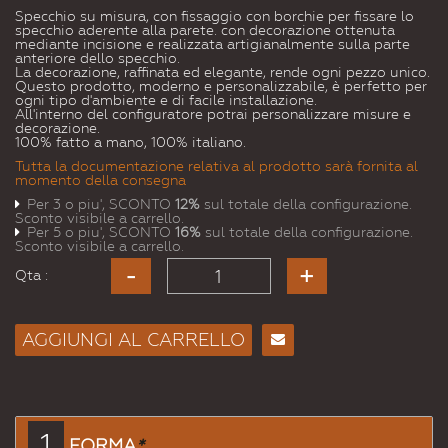
Specchio su misura, con fissaggio con borchie per fissare lo
specchio aderente alla parete. con decorazione ottenuta
mediante incisione e realizzata artigianalmente sulla parte
anteriore dello specchio.
La decorazione, raffinata ed elegante, rende ogni pezzo unico.
Questo prodotto, moderno e personalizzabile, è perfetto per
ogni tipo d'ambiente e di facile installazione.
All'interno del configuratore potrai personalizzare misure e
decorazione.
100% fatto a mano, 100% italiano.
Tutta la documentazione relativa al prodotto sarà fornita al
momento della consegna
Per 3 o piu', SCONTO
12%
sul totale della configurazione.
Sconto visibile a carrello.
Per 5 o piu', SCONTO
16%
sul totale della configurazione.
Sconto visibile a carrello.
Qta :
AGGIUNGI AL CARRELLO
Consiglia
per
Email
a un
1
FORMA
*
Amico