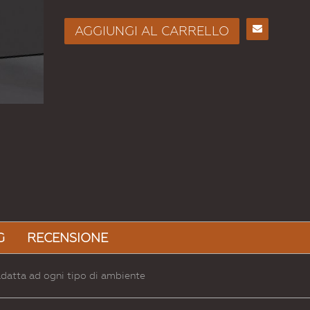
AGGIUNGI AL CARRELLO
Chiusura camino linear ...
Consiglia
per
CONFIGURA
Email
a un
Amico
G
RECENSIONE
adatta ad ogni tipo di ambiente