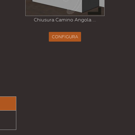
Chi
Chiusura Camino Angola ...
CONFIGURA