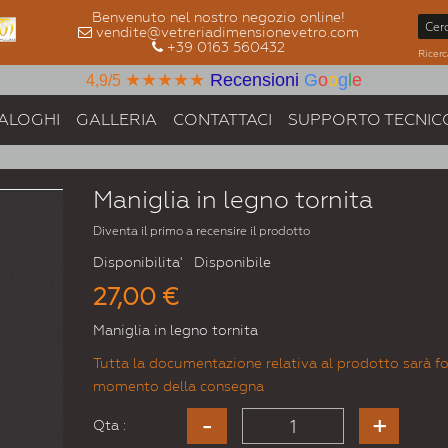
Benvenuto nel nostro negozio online!
vendite@vetreriadimensionevetro.com
+39 0163 560432
Ricerc
★★★★★
Recensioni
G
o
o
g
l
e
4,9/5
ALOGHI
GALLERIA
CONTATTACI
SUPPORTO TECNIC
Maniglia in legno tornita
Diventa il primo a recensire il prodotto
Disponibilita'
Disponibile
27,00 €
Maniglia in legno tornita
Tutta la documentazione relativa al prodotto sarà fo
momento della consegna
Qta :