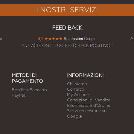
I NOSTRI SERVIZI
FEED BACK
e
At
4,9
★★★★★
Recensioni
G
o
o
g
l
e
AIUTACI CON IL TUO FEED BACK POSITIVO!!
METODI DI
INFORMAZIONI
PAGAMENTO
Chi siamo
Contatti
Bonifico Bancario
My Account
PayPal
Condizioni di Vendita
Informazioni d'Ordine
Scrivi recensione su
Google