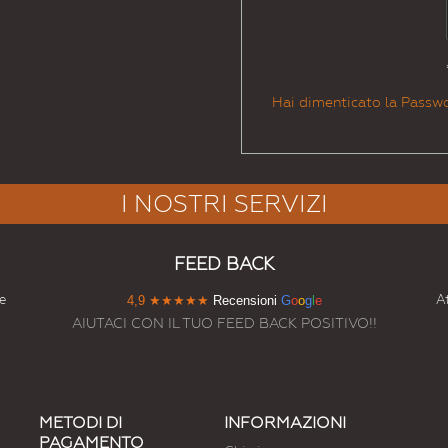
Hai dimenticato la Passw
I NOSTRI SERVIZI
FEED BACK
e
At
4,9
★★★★★
Recensioni
G
o
o
g
l
e
AIUTACI CON IL TUO FEED BACK POSITIVO!!
METODI DI
INFORMAZIONI
PAGAMENTO