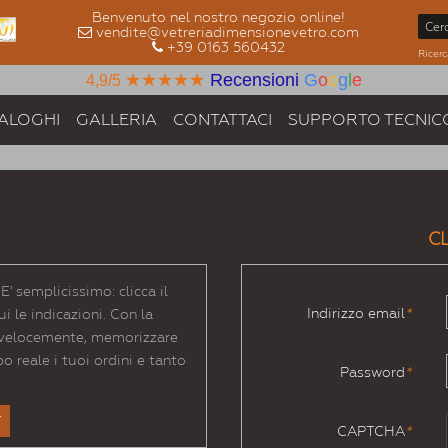
Benvenuto nel nostro negozio online!
vendite@vetreriadimensionevetro.com
+39 0163 560432
Ricerc
★★★★★
Recensioni
G
o
o
g
l
e
4,9/5
ALOGHI
GALLERIA
CONTATTACI
SUPPORTO TECNIC
CL
' semplicissimo: clicca il
Indirizzo email
*
i le indicazioni. Con la
ù velocemente, memorizzare
po reale i tuoi ordini e tanto
Password
*
T
CAPTCHA
*