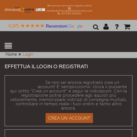
Benvenuto nel nostro negozio online!
vendite@vetreriadimensionevetro.com
+39 0163 560432
★★★★★
4,9/5
Recensioni
G
o
o
g
l
e
Home
Login
EFFETTUA IL LOGIN O REGISTRATI
NUOVI CLIENTI
Se non sei ancora registrato crea un
account! E' semplicissimo: clicca il pulsante
qui sotto "Crea un account" e segui le indicazioni. Con la
registrazione potrai procedere agli aquisti più
velocemente, memorizzare indirizzi di consegna multipli,
controllare in tempo reale i tuoi ordini e tanto altro
ancora.
CREA UN ACCOUNT
CLIENTI REGISTRATI