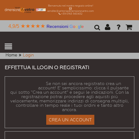
Benvenuto nel nostro negozio online!
vendite@vetreriadimensionevetro.com
+39 0163 560432
★★★★★
4,9/5
Recensioni
G
o
o
g
l
e
Home
Login
EFFETTUA IL LOGIN O REGISTRATI
NUOVI CLIENTI
Se non sei ancora registrato crea un
account! E' semplicissimo: clicca il pulsante
qui sotto "Crea un account" e segui le indicazioni. Con la
registrazione potrai procedere agli aquisti più
velocemente, memorizzare indirizzi di consegna multipli,
controllare in tempo reale i tuoi ordini e tanto altro
ancora.
CREA UN ACCOUNT
CLIENTI REGISTRATI