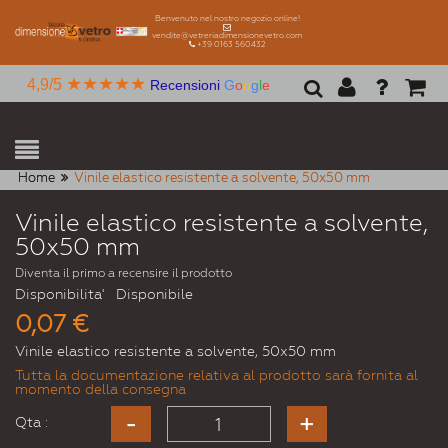
Benvenuto nel nostro negozio online!
vendite@vetreriadimensionevetro.com
+39 0163 560432
★★★★★
4,9/5
Recensioni
G
o
o
g
l
e
Home
Vinile elastico resistente a solvente, 50x50 mm
Vinile elastico resistente a solvente,
50x50 mm
Diventa il primo a recensire il prodotto
Disponibilita'
Disponibile
0,07 €
Vinile elastico resistente a solvente, 50x50 mm
Tutta la documentazione relativa al prodotto sarà fornita al
momento della consegna
Qta :