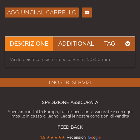
AGGIUNGI AL CARRELLO
Consiglia
per
Email
a un
DESCRIZIONE
ADDITIONAL
TAG
Amico
Vinile elastico resistente a solvente, 50x50 mm
I NOSTRI SERVIZI
SPEDIZIONE ASSICURATA
Spediamo in tutta Europa, tutte spedizioni assicurate e con ogni
imballo in cassa di legno. Leggi le nostre condizioni di vendita
FEED BACK
4,9
★★★★★
Recensioni
G
o
o
g
l
e