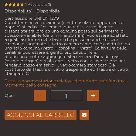
1 Recensione(i)
Disponibilita'
Disponibile
Certificazione UNI EN 1279.
Con il termine vetrocamera (o vetro isolante oppure vetro
doppio) si indica l'insieme di due o più lastre di vetro
distanziate tra loro da una canalina posta sul perimetro, di
spessore variabile (da 6 mm ai 20 mm). Può essere adattato
a qualsiasi forma delle lastre che possono anche essere
circolari e sagomate. Il vetro camera semplice è costituito da
una sola canalina (vetro + canalina + vetro). La finitura della
canalina può essere argento, bronzata o nera.
Si possono inoltre aggiungere alla camera d'aria dei gas
(esempio Argon) o realizzare il vetro con la lavorazione per
renderlo basso emissivo. Il vetrocamera stampato C è
costituito da 1 lastra di vetro trasparente ed 1 lastra di vetro
stampato C.
Tutta la documentazione relativa al prodotto sarà fornita al
momento della consegna
Qta :
AGGIUNGI AL CARRELLO
Consiglia
per
Email