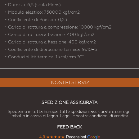
• Durezza: 6,5 (scala Mohs)
• Modulo elastico: 750000 kgf/cm2
• Coefficiente di Poisson: 0,23
• Carico di rottura a compressione: 10000 kgf/cm2
• Carico di rottura a trazione: 400 kgf/cm2
• Carico di rottura a flessione: 400 kgf/cm2
• Coefficiente di dilatazione termica: 9x10−6
• Conducibilità termica: 1 kcal/h·m °C"
I NOSTRI SERVIZI
SPEDIZIONE ASSICURATA
Spediamo in tutta Europa, tutte spedizioni assicurate e con ogni
imballo in cassa di legno. Leggi le nostre condizioni di vendita
FEED BACK
4,9
★★★★★
Recensioni
G
o
o
g
l
e