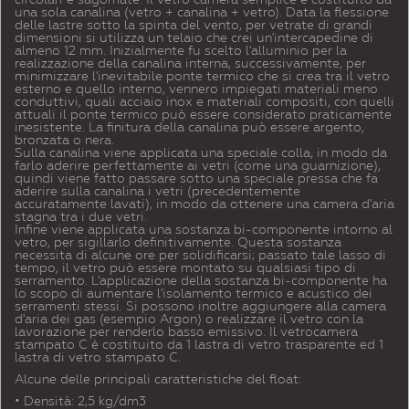
una sola canalina (vetro + canalina + vetro). Data la flessione
delle lastre sotto la spinta del vento, per vetrate di grandi
dimensioni si utilizza un telaio che crei un'intercapedine di
almeno 12 mm. Inizialmente fu scelto l'alluminio per la
realizzazione della canalina interna, successivamente, per
minimizzare l'inevitabile ponte termico che si crea tra il vetro
esterno e quello interno, vennero impiegati materiali meno
conduttivi, quali acciaio inox e materiali compositi, con quelli
attuali il ponte termico può essere considerato praticamente
inesistente. La finitura della canalina può essere argento,
bronzata o nera.
Sulla canalina viene applicata una speciale colla, in modo da
farlo aderire perfettamente ai vetri (come una guarnizione),
quindi viene fatto passare sotto una speciale pressa che fa
aderire sulla canalina i vetri (precedentemente
accuratamente lavati), in modo da ottenere una camera d'aria
stagna tra i due vetri.
Infine viene applicata una sostanza bi-componente intorno al
vetro, per sigillarlo definitivamente. Questa sostanza
necessita di alcune ore per solidificarsi; passato tale lasso di
tempo, il vetro può essere montato su qualsiasi tipo di
serramento. L'applicazione della sostanza bi-componente ha
lo scopo di aumentare l'isolamento termico e acustico dei
serramenti stessi. Si possono inoltre aggiungere alla camera
d'aria dei gas (esempio Argon) o realizzare il vetro con la
lavorazione per renderlo basso emissivo. Il vetrocamera
stampato C è costituito da 1 lastra di vetro trasparente ed 1
lastra di vetro stampato C.
Alcune delle principali caratteristiche del float:
• Densità: 2,5 kg/dm3