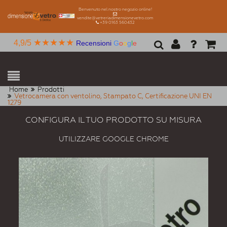
Benvenuto nel nostro negozio online!
vendite@vetreriadimensionevetro.com
+39 0163 560432
★★★★★
4,9/5
Recensioni
G
o
o
g
l
e
Home
Prodotti
Vetrocamera con ventolino, Stampato C, Certificazione UNI EN
1279
CONFIGURA IL TUO PRODOTTO SU MISURA
UTILIZZARE GOOGLE CHROME