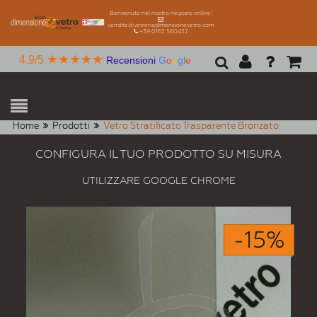
Benvenuto nel nostro negozio online!
vendite@vetreriadimensionevetro.com
+39 0163 560432
★★★★★
4,9/5
Recensioni
G
o
o
g
l
e
Home
Prodotti
Vetro Stratificato Trasparente Bronzato
CONFIGURA IL TUO PRODOTTO SU MISURA
UTILIZZARE GOOGLE CHROME
-15%