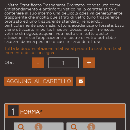
Il Vetro Stratificato Trasparente Bronzato, conosciuto come
antisfondamento e antinfortunistico ha la caratteristica di
contenere al suo interno una pellicola adesiva generalmente
trasparente che incolla due strati di vetro (uno trasparente
bronzato ed uno trasparente standard) rendendoli
particolarmente sicuri alla rottura accidentale o forzata. Esso
viene utilizzato in porte, finestre, docce, tavoli, mensole,
vetrine di negozi, acquari, vetri auto e in tutte quelle
situazioni in cui l'applicazione di lastre di vetro potrebbe
causare danni a persone o cose in caso di rottura.
Tutta la documentazione relativa al prodotto sarà fornita al
momento della consegna
Qta :
AGGIUNGI AL CARRELLO
Consiglia
per
Email
a un
1
FORMA
*
Amico