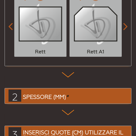


Rett
Rett A1
2
SPESSORE (MM)
*
3
INSERISCI QUOTE (CM) UTILIZZARE IL