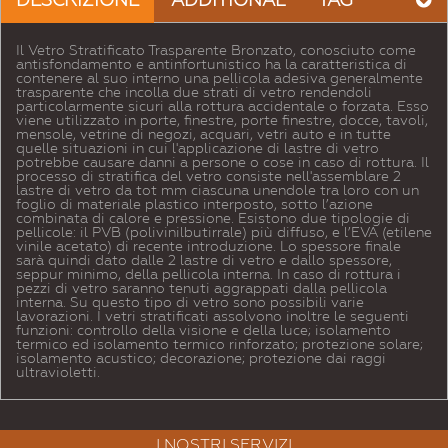
Il Vetro Stratificato Trasparente Bronzato, conosciuto come
antisfondamento e antinfortunistico ha la caratteristica di
contenere al suo interno una pellicola adesiva generalmente
trasparente che incolla due strati di vetro rendendoli
particolarmente sicuri alla rottura accidentale o forzata. Esso
viene utilizzato in porte, finestre, porte finestre, docce, tavoli,
mensole, vetrine di negozi, acquari, vetri auto e in tutte
quelle situazioni in cui l'applicazione di lastre di vetro
potrebbe causare danni a persone o cose in caso di rottura. Il
processo di stratifica del vetro consiste nell'assemblare 2
lastre di vetro da tot mm ciascuna unendole tra loro con un
foglio di materiale plastico interposto, sotto l’azione
combinata di calore e pressione. Esistono due tipologie di
pellicole: il PVB (polivinilbutirrale) più diffuso, e l’EVA (etilene
vinile acetato) di recente introduzione. Lo spessore finale
sarà quindi dato dalle 2 lastre di vetro e dallo spessore,
seppur minimo, della pellicola interna. In caso di rottura i
pezzi di vetro saranno tenuti aggrappati dalla pellicola
interna. Su questo tipo di vetro sono possibili varie
lavorazioni. I vetri stratificati assolvono inoltre le seguenti
funzioni: controllo della visione e della luce; isolamento
termico ed isolamento termico rinforzato; protezione solare;
isolamento acustico; decorazione; protezione dai raggi
ultravioletti.
I NOSTRI SERVIZI