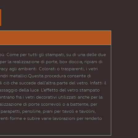
bù. Come per tutti gli stampati, su di una delle due
r la realizzazione di porte, box doccia, ripiani di
vacy agli ambienti. Colorati o trasparenti, i vetri
indri metallici.Questa procedura consente di
ciò che succede dall’altra parte del vetro. Infatti il
passaggio della luce. L’effetto del vetro stampato
ntrano fra i vetri decorativi utilizzati anche per la
ealizzazione di porte scorrevoli o a battente, per
arapetti, pensiline, piani per tavoli e tavolini,
renti forme e subire varie lavorazioni per renderlo