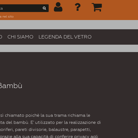
a nel sito
O
CHI SIAMO
LEGENDA DEL VETRO
 Bambù
sì chiamato poichè la sua trama richiama le
nta del bambù. E' utilizzato per la realizzazione di
oriferi, pareti divisorie, balaustre, parapetti,
 grazie alla sua capacità di conferire privacy agli