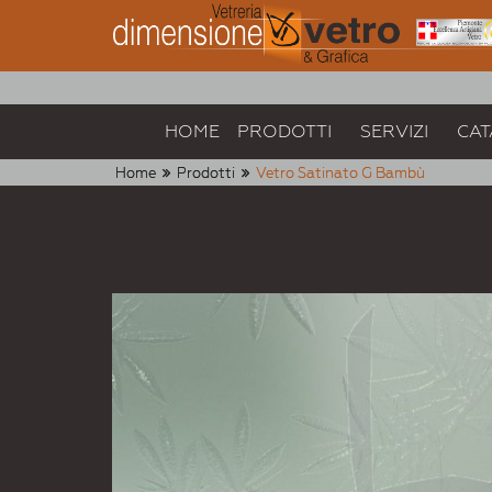
HOME
PRODOTTI
SERVIZI
CAT
Home
Prodotti
Vetro Satinato G Bambù