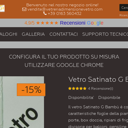
Benvenuto nel nostro negozio online!
vendite@vetreriadimensionevetro.com
+39 0163 560432
Ricerc
★★★★★
Recensioni
G
o
o
g
l
e
4,9/5
ALOGHI
GALLERIA
CONTATTACI
SUPPORTO TECNIC
CONFIGURA IL TUO PRODOTTO SU MISURA
UTILIZZARE GOOGLE CHROME
Vetro Satinato G
-15%
4 Recensione(i)
Disponibilita'
Disponibile
Il vetro Satinato G Bambù è co
caratteristiche foglie della pia
porte, box doccia, ripiani di frig
divisorie per balconi, pensiline