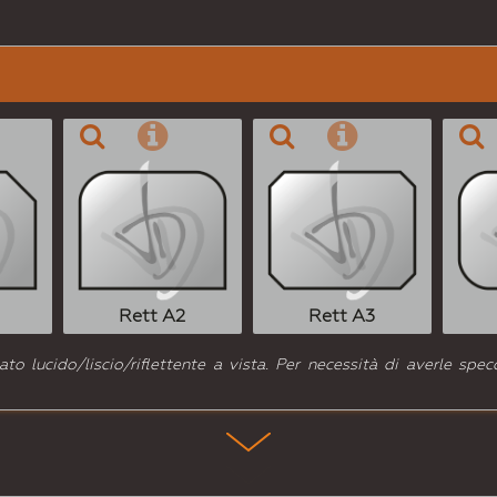
Rett A2
Rett A3
o lucido/liscio/riflettente a vista. Per necessità di averle specc