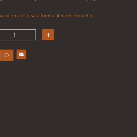
va al prodotto sarà fornita al momento della
LLO
Consiglia
per
Email
a un
Amico