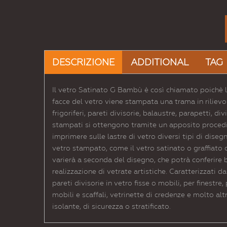
DESCRIZIONE
ADDITIONAL
TAG
Il vetro Satinato G Bambù è così chiamato poichè la
facce del vetro viene stampata una trama in rilievo 
frigoriferi, pareti divisorie, balaustre, parapetti, di
stampati si ottengono tramite un apposito procedim
imprimere sulle lastre di vetro diversi tipi di diseg
vetro stampato, come il vetro satinato o graffiato c
varierà a seconda del disegno, che potrà conferire bri
realizzazione di vetrate artistiche. Caratterizzati da
pareti divisorie in vetro fisse o mobili, per finestre
mobili e scaffali, vetrinette di credenze e molto al
isolante, di sicurezza o stratificato.