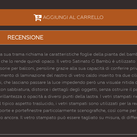
AGGIUNGI AL CARRELLO
RECENSIONE
 sua trama richiama le caratteristiche foglie della pianta del bam
che lo rende quindi opaco. Il vetro Satinato G Bambù è utilizzato pe
visorie per balconi, pensiline grazie alla sua capacità di conferire pri
ento di laminazione del nastro di vetro caldo inserito tra due cil
ni, che lasciano passare la luce impedendo però una visuale nitida di 
on sabbiatura, distorce i dettagli degli oggetti, senza ostruire il 
llantezza o opacità a diversi punti della lastra. I vetri stampati rie
l tipico aspetto traslucido, i vetri stampati sono utilizzati per la r
, porte e portefinestre particolarmente scenografiche, così come per p
tro ancora. Il vetro stampato può essere tagliato su misura, di diffe