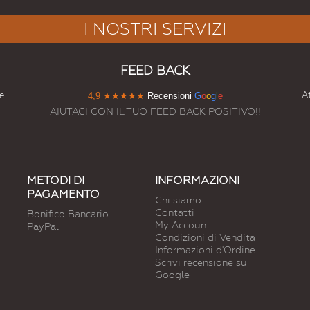
I NOSTRI SERVIZI
FEED BACK
e
At
4,9
★★★★★
Recensioni
G
o
o
g
l
e
AIUTACI CON IL TUO FEED BACK POSITIVO!!
METODI DI
INFORMAZIONI
PAGAMENTO
Chi siamo
Contatti
Bonifico Bancario
My Account
PayPal
Condizioni di Vendita
Informazioni d'Ordine
Scrivi recensione su
Google