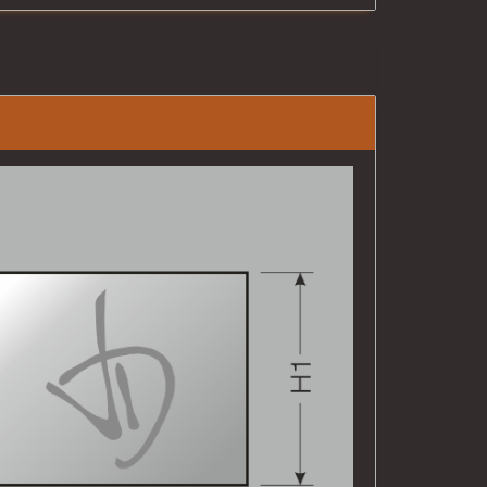
4
# 1005
looro
Giallomiele
3
# 1014
coperla
Avorio
9
# 1020