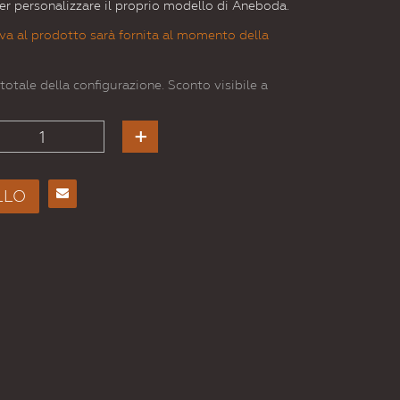
 per personalizzare il proprio modello di Aneboda.
va al prodotto sarà fornita al momento della
totale della configurazione. Sconto visibile a
LLO
Consiglia
per
Email
a un
Amico