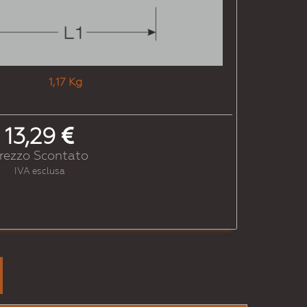
egrigiastro
Gialloolivastro
1,17 Kg
7
# 1028
13,29
locurry
Giallomelone
rezzo Scontato
IVA esclusa
6
# 1037
erlato
Giallosole