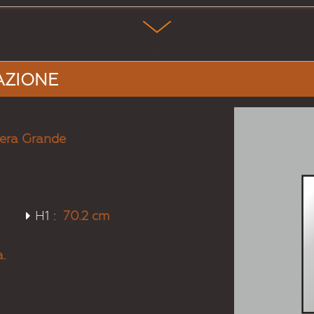
# 1002
# 1003
# 100
Giallosabbia
Giallosegnale
Gial
AZIONE
era Grande
# 1011
# 1012
# 101
Beigemarrone
Giallolimone
Bian
H1 :
70.2 cm
.
# 1017
# 1018
# 101