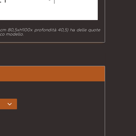
 cm 80,5xH100x profondità 40,5) ha delle quote
fico modello.