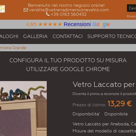
Benvenuto nel nostro negozio online!
vendite@vetreriadimensionevetro.com
+39 0163 560432
Ricerc
★★★★★
Recensioni
G
o
o
g
l
e
4,9/5
ALOGHI
GALLERIA
CONTATTACI
SUPPORTO TECNIC
ttiera Grande
CONFIGURA IL TUO PRODOTTO SU MISURA
UTILIZZARE GOOGLE CHROME
Vetro Laccato per
Diventa il primo a recensire il prodot
13,29 €
Prezzo di listino:
Disponibilita'
Disponibile
Vetro Laccato per Aneboda, Ca
Misure del modello di cassett