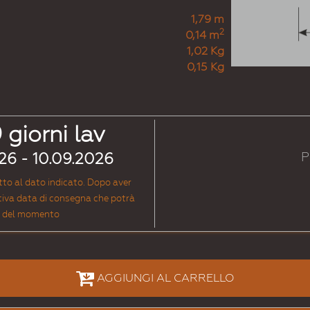
Giallozafferano
Giallozinco
Beig
1,79 m
2
0,14 m
1,02 Kg
0,15 Kg
# 1024
# 1026
# 102
9
giorni lav
Gialloocra
Giallobrillante
Gial
P
26 - 10.09.2026
etto al dato indicato. Dopo aver
ttiva data di consegna che potrà
oro del momento
# 1034
# 1035
# 103
Giallopastello
Beigeperlato
Orop
AGGIUNGI AL CARRELLO