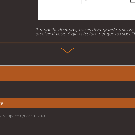
Il modello Aneboda, cassettiera grande (misure
precise: il vetro è già calcolato per questo speci
e :
 sarà opaco e/o vellutato