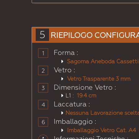
# 1000
# 1001
Beigeverdastro
Beige
5
RIEPILOGO CONFIGUR
Forma :
1
Sagoma Aneboda Cassetti
Vetro :
2
# 1006
# 1007
Vetro Trasparente 3 mm
Giallopolenta
Giallonarciso
Dimensione Vetro :
3
L1 :
19.4 cm
Laccatura :
4
Nessuna Lavorazione scelta
Imballaggio :
6
Imballaggio Vetro Cat. A4
# 1015
# 1016
Informazioni Tecniche :