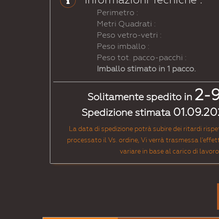
Avoriochiaro
Giallozolfo
Perimetro :
Metri Quadrati :
Peso vetro-vetri :
Peso imballo :
Peso tot. pacco-pacchi :
Imballo stimato in 1 pacco.
# 1021
# 1023
2-
Giallonavone
Giallotraffico
Solitamente spedito in
01.09.20
Spedizione stimata
La data di spedizione potrà subire dei ritardi risp
processato il Vs. ordine, Vi verrà trasmessa l'effe
variare in base al carico di lav
# 1032
# 1033
Gialloscopa
Giallodalia