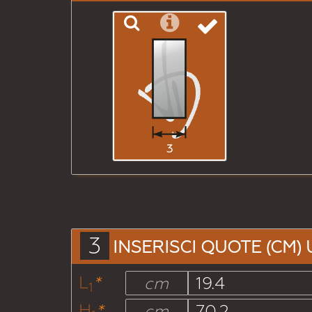
3
3
INSERISCI QUOTE (CM) 
L
*
cm
1
H
*
cm