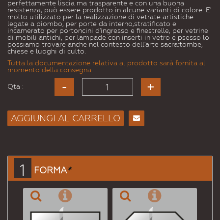
perfettamente liscia ma trasparente e con una buona
resistenza, può essere prodotto in alcune varianti di colore. E'
molto utilizzato per la realizzazione di vetrate artistiche
legate a piombo, per porte da interno,stratificato e
incamerato per portoncini d'ingresso e finestrelle, per vetrine
di mobili antichi, per lampade con inserti in vetro e psesso lo
possiamo trovare anche nel contesto dell'arte sacra:tombe,
chiese e luoghi di culto.
Tutta la documentazione relativa al prodotto sarà fornita al
momento della consegna
Qta :
AGGIUNGI AL CARRELLO
Consiglia
per
Email
a un
1
FORMA
*
Amico