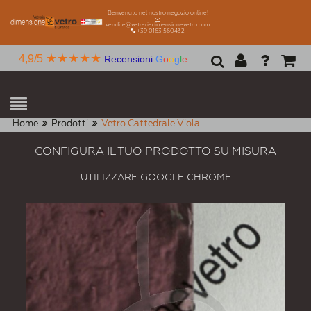
Benvenuto nel nostro negozio online!
vendite@vetreriadimensionevetro.com
+39 0163 560432
★★★★★
4,9/5
Recensioni
G
o
o
g
l
e
Home
Prodotti
Vetro Cattedrale Viola
CONFIGURA IL TUO PRODOTTO SU MISURA
UTILIZZARE GOOGLE CHROME