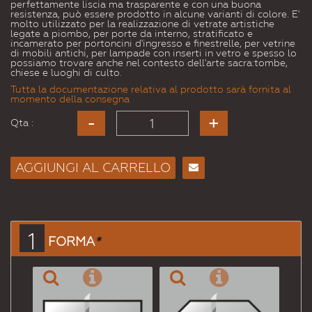
perfettamente liscia ma trasparente e con una buona
resistenza, può essere prodotto in alcune varianti di colore. E'
molto utilizzato per la realizzazione di vetrate artistiche
legate a piombo, per porte da interno, stratificato e
incamerato per portoncini d'ingresso e finestrelle, per vetrine
di mobili antichi, per lampade con inserti in vetro e spesso lo
possiamo trovare anche nel contesto dell'arte sacra:tombe,
chiese e luoghi di culto.
Tutta la documentazione relativa al prodotto sarà fornita al
momento della consegna
Qta :
AGGIUNGI AL CARRELLO
Consiglia
per
Email
a un
1
FORMA
*
Amico