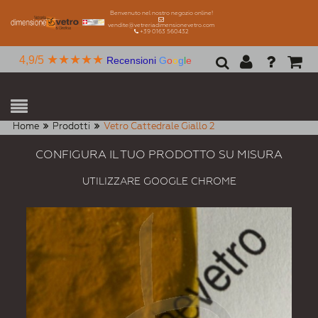
Benvenuto nel nostro negozio online!
vendite@vetreriadimensionevetro.com
+39 0163 560432
★★★★★
4,9/5
Recensioni
G
o
o
g
l
e
Home
Prodotti
Vetro Cattedrale Giallo 2
CONFIGURA IL TUO PRODOTTO SU MISURA
UTILIZZARE GOOGLE CHROME