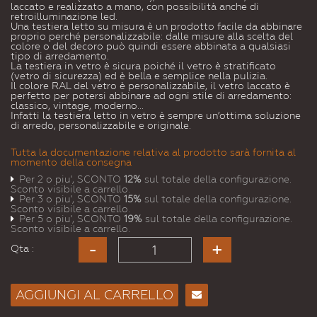
laccato e realizzato a mano, con possibilità anche di
retroilluminazione led.
Una testiera letto su misura è un prodotto facile da abbinare
proprio perché personalizzabile: dalle misure alla scelta del
colore o del decoro può quindi essere abbinata a qualsiasi
tipo di arredamento.
La testiera in vetro è sicura poiché il vetro è stratificato
(vetro di sicurezza) ed è bella e semplice nella pulizia.
Il colore RAL del vetro è personalizzabile, il vetro laccato è
perfetto per potersi abbinare ad ogni stile di arredamento:
classico, vintage, moderno...
Infatti la testiera letto in vetro è sempre un’ottima soluzione
di arredo, personalizzabile e originale.
Tutta la documentazione relativa al prodotto sarà fornita al
momento della consegna
Per 2 o piu', SCONTO
12%
sul totale della configurazione.
Sconto visibile a carrello.
Per 3 o piu', SCONTO
15%
sul totale della configurazione.
Sconto visibile a carrello.
Per 5 o piu', SCONTO
19%
sul totale della configurazione.
Sconto visibile a carrello.
Qta :
AGGIUNGI AL CARRELLO
Consiglia