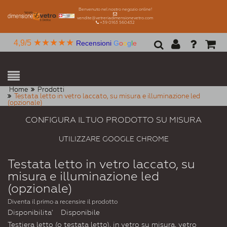
Benvenuto nel nostro negozio online!
vendite@vetreriadimensionevetro.com
+39 0163 560432
★★★★★
4,9/5
Recensioni
G
o
o
g
l
e
Home
Prodotti
Testata letto in vetro laccato, su misura e illuminazione led
(opzionale)
CONFIGURA IL TUO PRODOTTO SU MISURA
UTILIZZARE GOOGLE CHROME
Testata letto in vetro laccato, su
misura e illuminazione led
(opzionale)
Diventa il primo a recensire il prodotto
Disponibilita'
Disponibile
Testiera letto (o testata letto), in vetro su misura, vetro