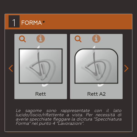
per
Email
a un
1
FORMA
*
Amico


Rett
Rett A2
Le sagome sono rappresentate con il lato
lucido/liscio/riflettente a vista. Per necessità di
averle specchiate fleggare la dicitura "Specchiatura
Forma" nel punto 4 "Lavorazioni".