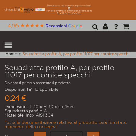
Benvenuto nel nostro negozio online!
vendite@vetreriadimensionevetro.com
+39 0163 560432
★★★★★
4,9/5
Recensioni
G
o
o
g
l
e
Home
Squadretta profilo A, per profilo 11017 per cornice specchi
Squadretta profilo A, per profilo
11017 per cornice specchi
Diventa il primo a recensire il prodotto
Disponibilita'
Disponibile
0,24 €
Dimensioni: L 30 x H 30 x sp. 1mm.
Squadretta profilo A
Materiale: Inox AISI 304
Tutta la documentazione relativa al prodotto sarà fornita al
momento della consegna