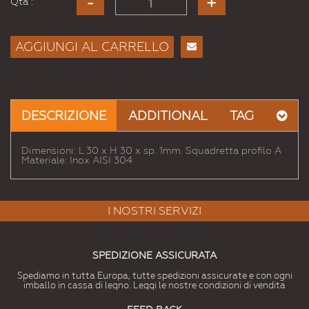
Qta :
AGGIUNGI AL CARRELLO
Consiglia
per
Email
a un
DESCRIZIONE
ADDITIONAL
TAG
Amico
Dimensioni: L 30 x H 30 x sp. 1mm. Squadretta profilo A
Materiale: Inox AISI 304
I NOSTRI SERVIZI
SPEDIZIONE ASSICURATA
Spediamo in tutta Europa, tutte spedizioni assicurate e con ogni
imballo in cassa di legno. Leggi le nostre condizioni di vendita