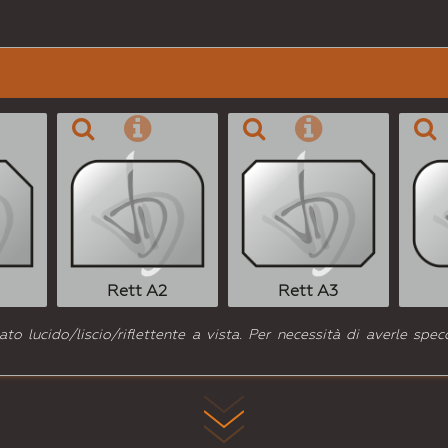
Rett A2
Rett A3
o lucido/liscio/riflettente a vista. Per necessità di averle specc