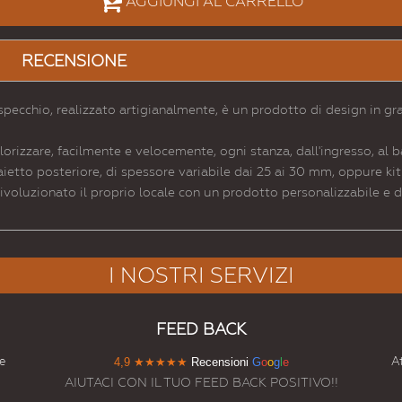
AGGIUNGI AL CARRELLO
RECENSIONE
pecchio, realizzato artigianalmente, è un prodotto di design in gr
rizzare, facilmente e velocemente, ogni stanza, dall'ingresso, al b
aietto posteriore, di spessore variabile dai 25 ai 30 mm, oppure kit 
ivoluzionato il proprio locale con un prodotto personalizzabile e 
I NOSTRI SERVIZI
FEED BACK
e
At
4,9
★★★★★
Recensioni
G
o
o
g
l
e
AIUTACI CON IL TUO FEED BACK POSITIVO!!