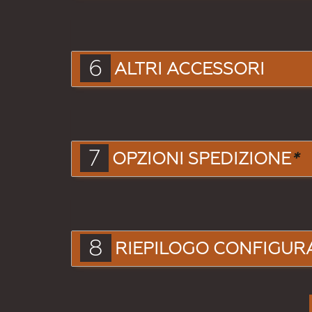
6
ALTRI ACCESSORI
7
OPZIONI SPEDIZIONE
*
8
RIEPILOGO CONFIGUR