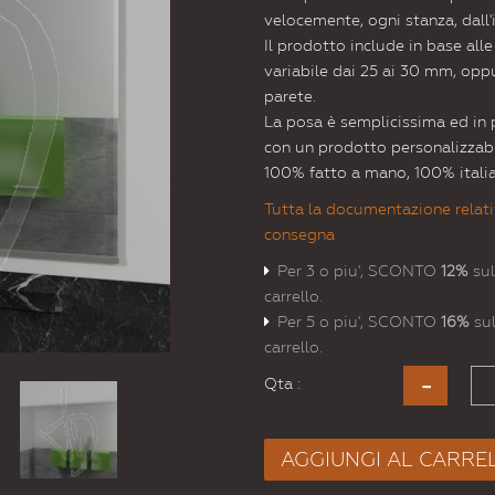
velocemente, ogni stanza, dall'i
Il prodotto include in base all
variabile dai 25 ai 30 mm, oppur
parete.
La posa è semplicissima ed in 
con un prodotto personalizzabi
100% fatto a mano, 100% itali
Tutta la documentazione relati
consegna
Per 3 o piu', SCONTO
12%
sul
carrello.
Per 5 o piu', SCONTO
16%
sul
carrello.
Qta :
AGGIUNGI AL CARRE