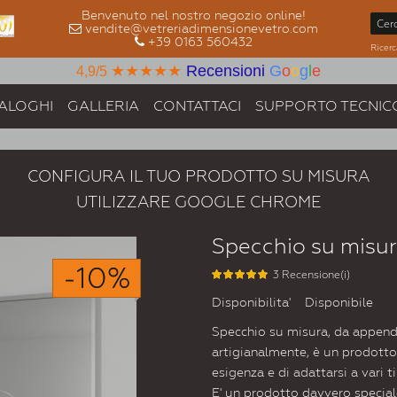
Benvenuto nel nostro negozio online!
vendite@vetreriadimensionevetro.com
+39 0163 560432
Ricerc
★★★★★
Recensioni
G
o
o
g
l
e
4,9/5
ALOGHI
GALLERIA
CONTATTACI
SUPPORTO TECNIC
CONFIGURA IL TUO PRODOTTO SU MISURA
UTILIZZARE GOOGLE CHROME
Specchio su misur
-10%
3 Recensione(i)
Disponibilita'
Disponibile
Specchio su misura, da appende
artigianalmente, è un prodotto
esigenza e di adattarsi a vari t
E' un prodotto davvero speciale