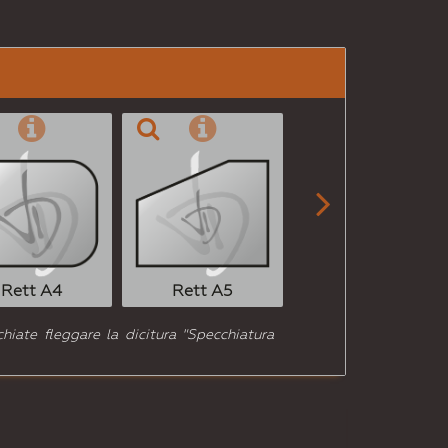
per
Email
a un
Amico

Rett A6
Rett A4
Rett A5
hiate fleggare la dicitura "Specchiatura