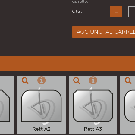
carrello.
Qta :
AGGIUNGI AL CARRE
Rett A2
Rett A3