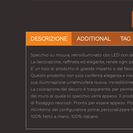
DESCRIZIONE
ADDITIONAL
TAG
Specchio su misura, retroilluminato con LED con de
La decorazione, raffinata ed elegante, rende ogni p
E' un tipo di prodotto di grande impatto e dal fasc
Questo prodotto non solo conferirà eleganza e moder
sua illuminazione un'atmosfera nuova, incredibilme
La colorazione del decoro è trasparente, per permett
del muro al quale lo specchio verrà appeso. Il prodo
di fissaggio nascosti. Pronto per essere appeso. Po
All'interno del configuratore potrai personalizzare 
100% fatto a mano, 100% italiano.