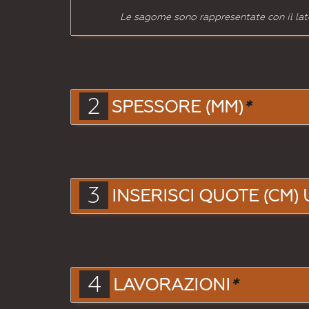
Le sagome sono rappresentate con il lato
2
SPESSORE (MM)
*
3
INSERISCI QUOTE (CM) 
4
LAVORAZIONI
*