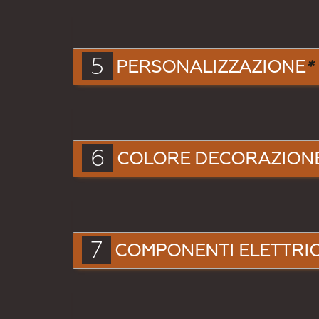
5
PERSONALIZZAZIONE
*
6
COLORE DECORAZION
7
COMPONENTI ELETTRIC