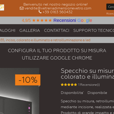
Benvenuto nel nostro negozio online!
vendite@vetreriadimensionevetro.com
+39 0163 560432
Ricerc
★★★★★
Recensioni
G
o
o
g
l
e
4,9/5
ALOGHI
GALLERIA
CONTATTACI
SUPPORTO TECNIC
, inciso, colorato e illuminato e retroilluminazione a led
CONFIGURA IL TUO PRODOTTO SU MISURA
UTILIZZARE GOOGLE CHROME
Specchio su misur
colorato e illumin
-10%
1 Recensione(i)
Disponibilita'
Disponibile
Specchio su misura, retroillum
mediante incisione, realizzata 
Prodotto di grande impatto e da