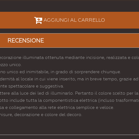
AGGIUNGI AL CARRELLO
RECENSIONE
corazione illuminata ottenuta mediante incisione, realizzata e col
ezzo unico.
ino unico ed inimitabile, in grado di sorprendere chiunque.
nità al locale in cui viene inserito, ma in breve tempo, grazie ad 
nte spettacolare e suggestiva.
ere alla luce dei led di illuminarlo. Pertanto il colore scelto per 
tto include tutta la componentistica elettrica (incluso trasformato
sa e collegamento alla rete elettrica semplice e veloce.
misure, decorazione e colore del decoro.