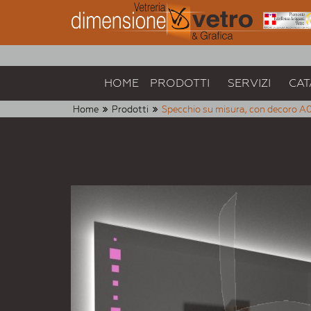
HOME
PRODOTTI
SERVIZI
CAT
Home
Prodotti
Specchio su misura, con decoro A035