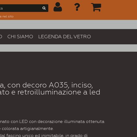
a nel sito
O
CHI SIAMO
LEGENDA DEL VETRO
a, con decoro A035, inciso,
ato e retroilluminazione a led
inato con LED con decorazione illuminata ottenuta
e colorata artigianalmente.
l fascino unico ed inimitabile, in grado di