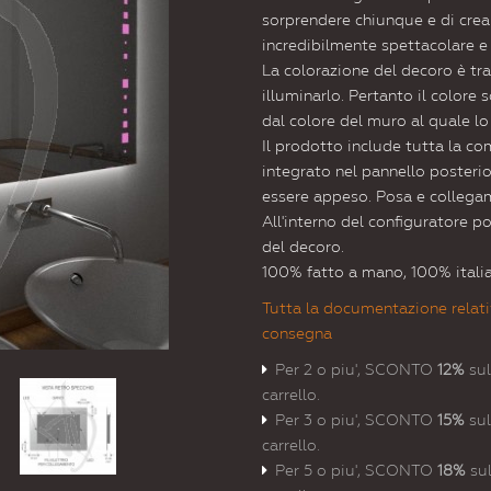
sorprendere chiunque e di crea
incredibilmente spettacolare e
La colorazione del decoro è tra
illuminarlo. Pertanto il colore
dal colore del muro al quale l
Il prodotto include tutta la co
integrato nel pannello posterior
essere appeso. Posa e collegame
All'interno del configuratore p
del decoro.
100% fatto a mano, 100% itali
Tutta la documentazione relati
consegna
Per 2 o piu', SCONTO
12%
sul
carrello.
Per 3 o piu', SCONTO
15%
sul
carrello.
Per 5 o piu', SCONTO
18%
sul