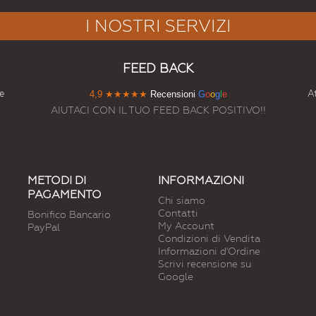
I NOSTRI SERVIZI
FEED BACK
e
At
4,9
★★★★★
Recensioni
G
o
o
g
l
e
AIUTACI CON IL TUO FEED BACK POSITIVO!!
METODI DI
INFORMAZIONI
PAGAMENTO
Chi siamo
Contatti
Bonifico Bancario
My Account
PayPal
Condizioni di Vendita
Informazioni d'Ordine
Scrivi recensione su
Google