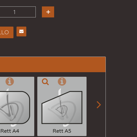
LLO
Consiglia
per
Email
a un
Amico

Rett A6
Rett A4
Rett A5