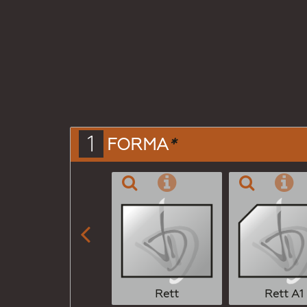
1
FORMA
*

Rett
Rett A1