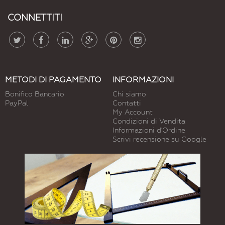
CONNETTITI
METODI DI PAGAMENTO
INFORMAZIONI
Bonifico Bancario
Chi siamo
PayPal
Contatti
My Account
Condizioni di Vendita
Informazioni d'Ordine
Scrivi recensione su Google