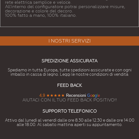
rete elettrica semplice e veloce.
All'interno del configuratore potrai personalizzare misure,
decorazione e colore del decoro.
100% fatto a mano, 100% italiano.
I NOSTRI SERVIZI
SPEDIZIONE ASSICURATA
Spediamo in tutta Europa, tutte spedizioni assicurate e con ogni
imballo in cassa di legno. Leggi le nostre condizioni di vendita
FEED BACK
4,9
★★★★★
Recensioni
G
o
o
g
l
e
AIUTACI CON IL TUO FEED BACK POSITIVO!!
SUPPORTO TELEFONICO
Attivo dal lunedì al venerdì dalle ore 8.30 alle 12.30 e dalle ore 14.00
alle 18.00. Al sabato mattina aperti su appuntamento.