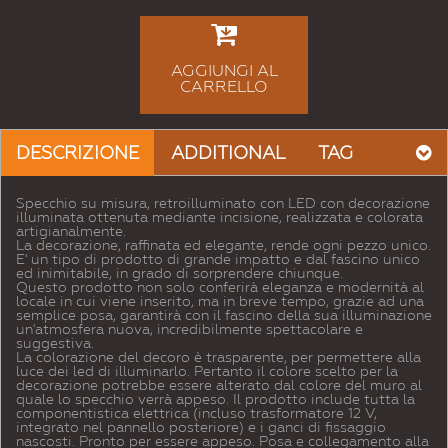
AGGIUNGI AL
CARRELLO
DESCRIZIONE
ADDITIONAL
TAG
Specchio su misura, retroilluminato con LED con decorazione
illuminata ottenuta mediante incisione, realizzata e colorata
artigianalmente.
La decorazione, raffinata ed elegante, rende ogni pezzo unico.
E' un tipo di prodotto di grande impatto e dal fascino unico
ed inimitabile, in grado di sorprendere chiunque.
Questo prodotto non solo conferirà eleganza e modernità al
locale in cui viene inserito, ma in breve tempo, grazie ad una
semplice posa, garantirà con il fascino della sua illuminazione
un'atmosfera nuova, incredibilmente spettacolare e
suggestiva.
La colorazione del decoro è trasparente, per permettere alla
luce dei led di illuminarlo. Pertanto il colore scelto per la
decorazione potrebbe essere alterato dal colore del muro al
quale lo specchio verrà appeso. Il prodotto include tutta la
componentistica elettrica (incluso trasformatore 12 V,
integrato nel pannello posteriore) e i ganci di fissaggio
nascosti. Pronto per essere appeso. Posa e collegamento alla