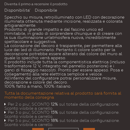
Diventa il primo a recensire il prodotto
Disponibilita'
Disponibile
Specchio su misura, retroilluminato con LED con decorazione
illuminata ottenuta mediante incisione, realizzata e colorata
artigianalmente.
Prodotto di grande impatto e dal fascino unico ed
inimitabile, in grado di sorprendere chiunque e di creare con
la sua illuminazione un'atmosfera nuova, incredibilmente
spettacolare e suggestiva.
La colorazione del decoro è trasparente, per permettere alla
luce dei led di illuminarlo. Pertanto il colore scelto per la
decorazione potrebbe essere alterato dal colore del muro al
quale lo specchio verrà appeso.
Il prodotto include tutta la componentistica elettrica (incluso
trasformatore 12 V, integrato nel pannello posteriore) e i
ganci di fissaggio nascosti. Pronto per essere appeso. Posa e
collegamento alla rete elettrica semplice e veloce.
All'interno del configuratore potrai personalizzare misure,
decorazione e colore del decoro.
100% fatto a mano, 100% italiano.
Tutta la documentazione relativa al prodotto sarà fornita al
momento della consegna
Per 2 o piu', SCONTO
12%
sul totale della configurazione.
Sconto visibile a carrello.
Per 3 o piu', SCONTO
15%
sul totale della configurazione.
Sconto visibile a carrello.
Per 5 o piu', SCONTO
18%
sul totale della configurazione.
Sconto visibile a carrello.