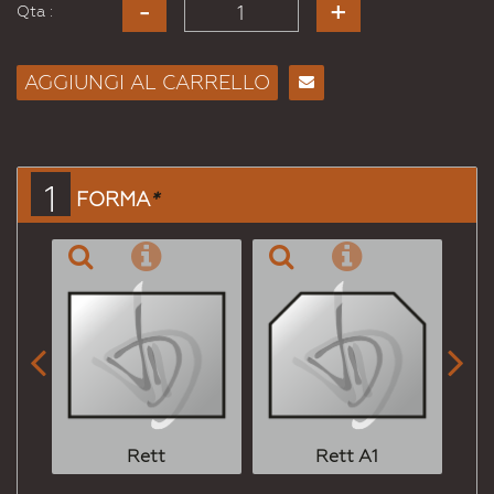
Qta :
AGGIUNGI AL CARRELLO
Consiglia
per
Email
a un
1
FORMA
*
Amico


Rett
Rett A1