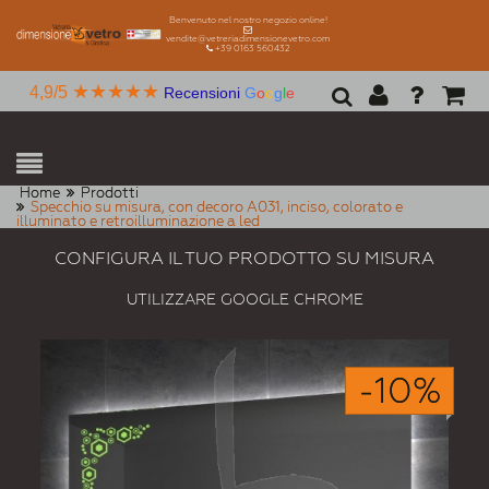
Benvenuto nel nostro negozio online!
vendite@vetreriadimensionevetro.com
+39 0163 560432
★★★★★
4,9/5
Recensioni
G
o
o
g
l
e
Home
Prodotti
Specchio su misura, con decoro A031, inciso, colorato e
illuminato e retroilluminazione a led
CONFIGURA IL TUO PRODOTTO SU MISURA
UTILIZZARE GOOGLE CHROME
-10%