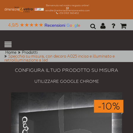
Benvenuto nel nostro negozio online!
vendite@vetreriadimensionevetro.com
+39 0163 560432
★★★★★
4,9/5
Recensioni
G
o
o
g
l
e
Home
Prodotti
Specchio su misura, con decoro A025 inciso e illuminato e
retroilluminazione a led
CONFIGURA IL TUO PRODOTTO SU MISURA
UTILIZZARE GOOGLE CHROME
-10%