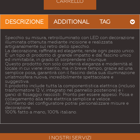
CARRELLO
DESCRIZIONE
ADDITIONAL
TAG
Specchio su misura, retroilluminato con LED con decorazione
illuminata ottenuta mediante incisione e realizzata
artigianalmente sul retro dello specchio.
La decorazione, raffinata ed elegante, rende ogni pezzo unico.
E' un tipo di prodotto di grande impatto e dal fascino unico
ed inimitabile, in grado di sorprendere chiunque.
Questo prodotto non solo conferirà eleganza e modernità al
locale in cui viene inserito, ma in breve tempo, grazie ad una
semplice posa, garantirà con il fascino della sua illuminazione
un'atmosfera nuova, incredibilmente spettacolare e
suggestiva.
Il prodotto include tutta la componentistica elettrica (incluso
trasformatore 12 V, integrato nel pannello posteriore) e i
ganci di fissaggio nascosti. Pronto per essere appeso. Posa e
collegamento alla rete elettrica semplice e veloce.
All'interno del configuratore potrai personalizzare misure e
decorazione.
100% fatto a mano, 100% italiano.
I NOSTRI SERVIZI