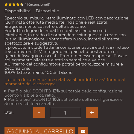
1 Recensione(i)
Disponibilita'
Disponibile
Specchio su misura, retroilluminato con LED con decorazione
illuminata ottenuta mediante incisione e realizzata
artigianalmente sul retro dello specchio.
Prodotto di grande impatto e dal fascino unico ed
inimitabile, in grado di sorprendere chiunque e di creare con
la sua illuminazione un'atmosfera nuova, incredibilmente
spettacolare e suggestiva.
Il prodotto include tutta la componentistica elettrica (incluso
trasformatore 12 V, integrato nel pannello posteriore) e i
ganci di fissaggio nascosti. Pronto per essere appeso. Posa e
collegamento alla rete elettrica semplice e veloce.
All'interno del configuratore potrai personalizzare misure e
decorazione.
100% fatto a mano, 100% italiano.
Tutta la documentazione relativa al prodotto sarà fornita al
momento della consegna
Per 3 o piu', SCONTO
12%
sul totale della configurazione.
Sconto visibile a carrello.
Per 5 o piu', SCONTO
16%
sul totale della configurazione.
Sconto visibile a carrello.
Qta :
AGGIUNGI AL CARRELLO