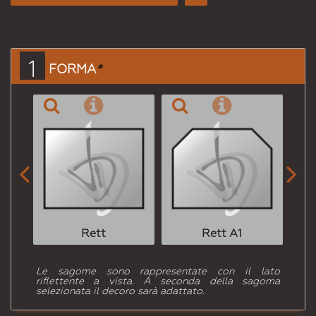
Consiglia
per
Email
a un
1
FORMA
*
Amico


Rett
Rett A1
Le sagome sono rappresentate con il lato
riflettente a vista. A seconda della sagoma
selezionata il decoro sarà adattato.