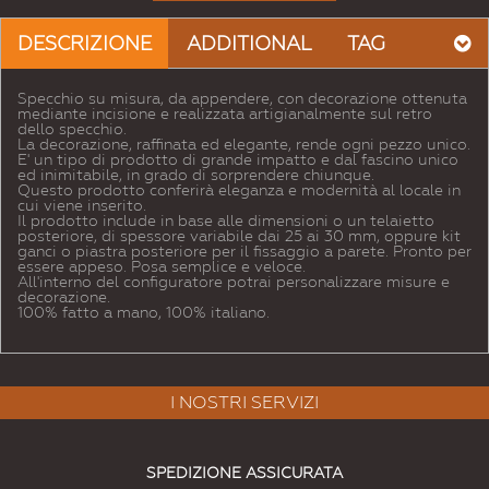
DESCRIZIONE
ADDITIONAL
TAG
Specchio su misura, da appendere, con decorazione ottenuta
mediante incisione e realizzata artigianalmente sul retro
dello specchio.
La decorazione, raffinata ed elegante, rende ogni pezzo unico.
E' un tipo di prodotto di grande impatto e dal fascino unico
ed inimitabile, in grado di sorprendere chiunque.
Questo prodotto conferirà eleganza e modernità al locale in
cui viene inserito.
Il prodotto include in base alle dimensioni o un telaietto
posteriore, di spessore variabile dai 25 ai 30 mm, oppure kit
ganci o piastra posteriore per il fissaggio a parete. Pronto per
essere appeso. Posa semplice e veloce.
All'interno del configuratore potrai personalizzare misure e
decorazione.
100% fatto a mano, 100% italiano.
I NOSTRI SERVIZI
SPEDIZIONE ASSICURATA