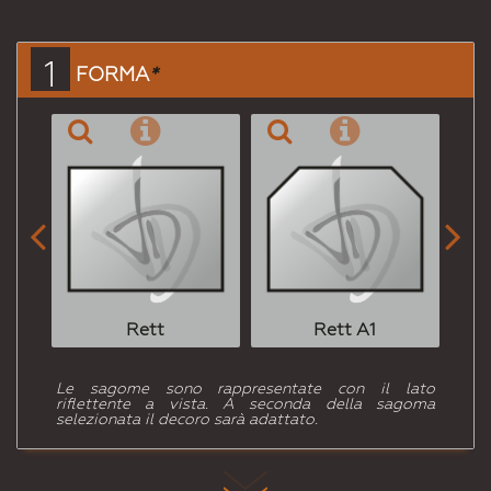
per
Email
a un
1
FORMA
*
Amico


Rett
Rett A1
Le sagome sono rappresentate con il lato
riflettente a vista. A seconda della sagoma
selezionata il decoro sarà adattato.