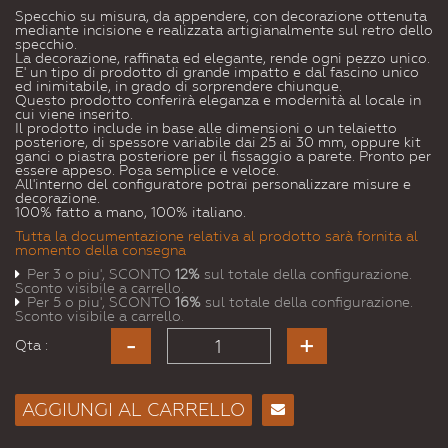
Specchio su misura, da appendere, con decorazione ottenuta
mediante incisione e realizzata artigianalmente sul retro dello
specchio.
La decorazione, raffinata ed elegante, rende ogni pezzo unico.
E' un tipo di prodotto di grande impatto e dal fascino unico
ed inimitabile, in grado di sorprendere chiunque.
Questo prodotto conferirà eleganza e modernità al locale in
cui viene inserito.
Il prodotto include in base alle dimensioni o un telaietto
posteriore, di spessore variabile dai 25 ai 30 mm, oppure kit
ganci o piastra posteriore per il fissaggio a parete. Pronto per
essere appeso. Posa semplice e veloce.
All'interno del configuratore potrai personalizzare misure e
decorazione.
100% fatto a mano, 100% italiano.
Tutta la documentazione relativa al prodotto sarà fornita al
momento della consegna
Per 3 o piu', SCONTO
12%
sul totale della configurazione.
Sconto visibile a carrello.
Per 5 o piu', SCONTO
16%
sul totale della configurazione.
Sconto visibile a carrello.
Qta :
AGGIUNGI AL CARRELLO
Consiglia