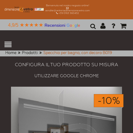
Benvenuto nel nostro negozio online!
vendite@vetreriadimensionevetro.com
+39 0163 560432
★★★★★
4,9/5
Recensioni
G
o
o
g
l
e
Home
Prodotti
Specchio per bagno, con decoro B019
CONFIGURA IL TUO PRODOTTO SU MISURA
UTILIZZARE GOOGLE CHROME
-10%