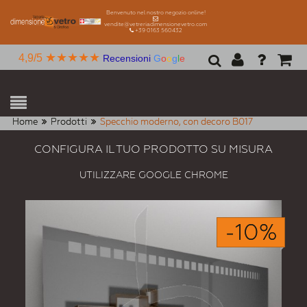
Benvenuto nel nostro negozio online!
vendite@vetreriadimensionevetro.com
+39 0163 560432
★★★★★
4,9/5
Recensioni
G
o
o
g
l
e
Home
Prodotti
Specchio moderno, con decoro B017
CONFIGURA IL TUO PRODOTTO SU MISURA
UTILIZZARE GOOGLE CHROME
-10%