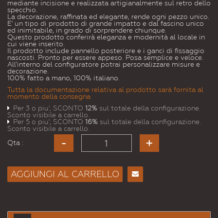
mediante incisione e realizzata artigianalmente sul retro dello
specchio.
La decorazione, raffinata ed elegante, rende ogni pezzo unico.
E' un tipo di prodotto di grande impatto e dal fascino unico
ed inimitabile, in grado di sorprendere chiunque.
Questo prodotto conferirà eleganza e modernità al locale in
cui viene inserito.
Il prodotto include pannello posteriore e i ganci di fissaggio
nascosti. Pronto per essere appeso. Posa semplice e veloce.
All'interno del configuratore potrai personalizzare misure e
decorazione.
100% fatto a mano, 100% italiano.
Tutta la documentazione relativa al prodotto sarà fornita al
momento della consegna
Per 3 o piu', SCONTO
12%
sul totale della configurazione.
Sconto visibile a carrello.
Per 5 o piu', SCONTO
16%
sul totale della configurazione.
Sconto visibile a carrello.
Qta :
AGGIUNGI AL CARRELLO
Consiglia
per
Email
a un