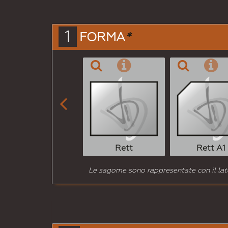
1
FORMA
*

Rett
Rett A1
Le sagome sono rappresentate con il lato