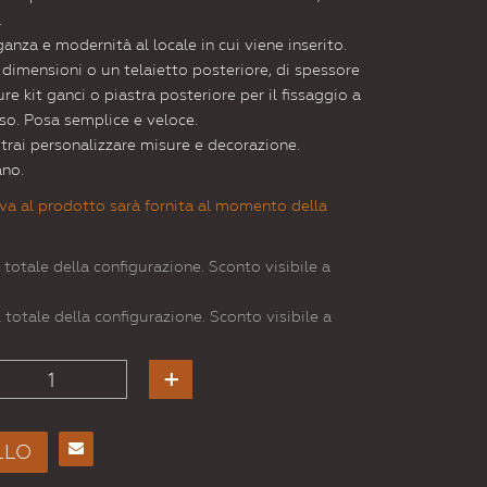
.
nza e modernità al locale in cui viene inserito.
e dimensioni o un telaietto posteriore, di spessore
e kit ganci o piastra posteriore per il fissaggio a
so. Posa semplice e veloce.
otrai personalizzare misure e decorazione.
ano.
va al prodotto sarà fornita al momento della
 totale della configurazione. Sconto visibile a
 totale della configurazione. Sconto visibile a
LLO
Consiglia