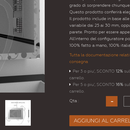
grado di sorprendere chiunque
Questo prodotto conferirà elega
Il prodotto include in base all
variabile dai 25 ai 30 mm, oppur
parete. Pronto per essere appe
All'interno del configuratore p
100% fatto a mano, 100% itali
Tutta la documentazione relati
consegna
Per 3 o piu', SCONTO
12%
sul
carrello.
Per 5 o piu', SCONTO
16%
sul
carrello.
Qta :
AGGIUNGI AL CARRE