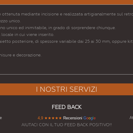
ottenuta mediante incisione e realizzata artigianalmente sul retro
ezzo unico.
ino unico ed inimitabile, in grado di sorprendere chiunque.
ocale in cui viene inserito.
aietto posteriore, di spessore variabile dai 25 ai 30 mm, oppure kit 
 misure e decorazione.
I NOSTRI SERVIZI
FEED BACK
e
At
4,9
★★★★★
Recensioni
G
o
o
g
l
e
AIUTACI CON IL TUO FEED BACK POSITIVO!!