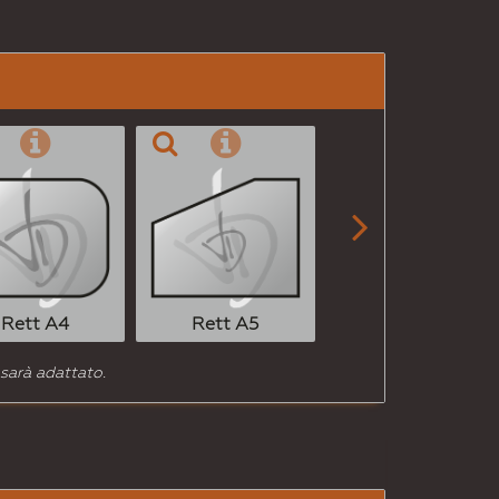
per
Email
a un
Amico

Rett A6
Rett A4
Rett A5
 sarà adattato.