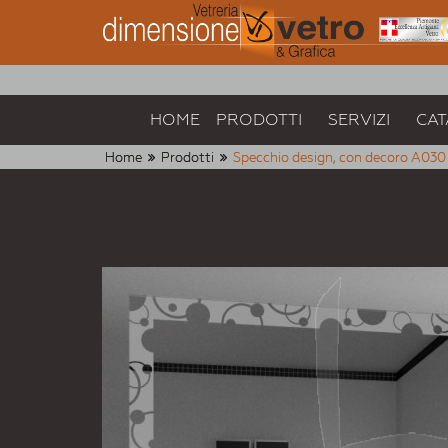
HOME
PRODOTTI
SERVIZI
CAT
Home
Prodotti
Specchio design, con decoro A030