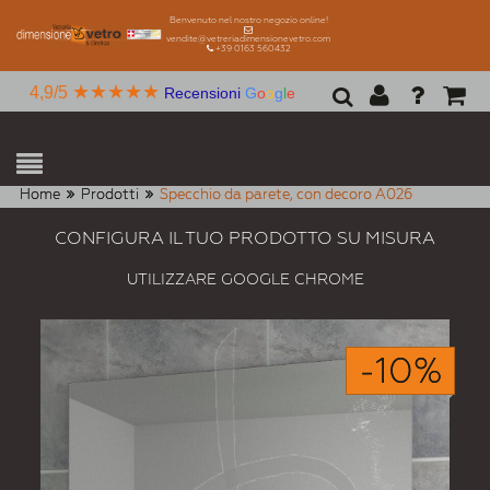
Benvenuto nel nostro negozio online!
vendite@vetreriadimensionevetro.com
+39 0163 560432
★★★★★
4,9/5
Recensioni
G
o
o
g
l
e
Home
Prodotti
Specchio da parete, con decoro A026
CONFIGURA IL TUO PRODOTTO SU MISURA
UTILIZZARE GOOGLE CHROME
-10%