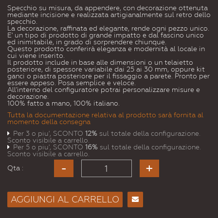
Specchio su misura, da appendere, con decorazione ottenuta
mediante incisione e realizzata artigianalmente sul retro dello
specchio.
La decorazione, raffinata ed elegante, rende ogni pezzo unico.
E' un tipo di prodotto di grande impatto e dal fascino unico
ed inimitabile, in grado di sorprendere chiunque.
Questo prodotto conferirà eleganza e modernità al locale in
cui viene inserito.
Il prodotto include in base alle dimensioni o un telaietto
posteriore, di spessore variabile dai 25 ai 30 mm, oppure kit
ganci o piastra posteriore per il fissaggio a parete. Pronto per
essere appeso. Posa semplice e veloce.
All'interno del configuratore potrai personalizzare misure e
decorazione.
100% fatto a mano, 100% italiano.
Tutta la documentazione relativa al prodotto sarà fornita al
momento della consegna
Per 3 o piu', SCONTO
12%
sul totale della configurazione.
Sconto visibile a carrello.
Per 5 o piu', SCONTO
16%
sul totale della configurazione.
Sconto visibile a carrello.
Qta :
AGGIUNGI AL CARRELLO
Consiglia