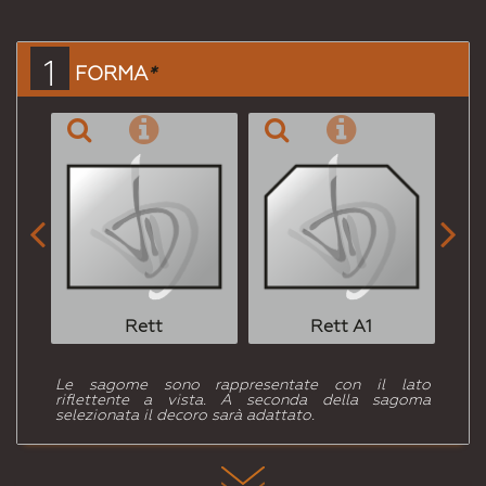
per
Email
a un
1
FORMA
*
Amico


Rett
Rett A1
Le sagome sono rappresentate con il lato
riflettente a vista. A seconda della sagoma
selezionata il decoro sarà adattato.