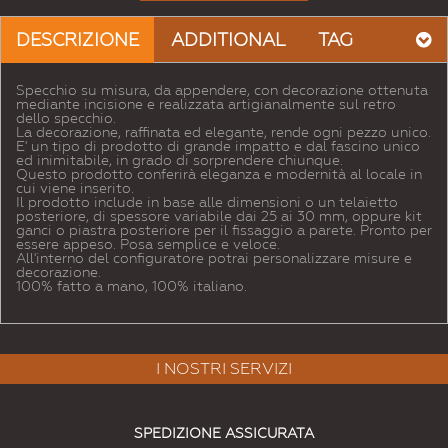
DESCRIZIONE
ADDITIONAL
TAG
Specchio su misura, da appendere, con decorazione ottenuta
mediante incisione e realizzata artigianalmente sul retro
dello specchio.
La decorazione, raffinata ed elegante, rende ogni pezzo unico.
E' un tipo di prodotto di grande impatto e dal fascino unico
ed inimitabile, in grado di sorprendere chiunque.
Questo prodotto conferirà eleganza e modernità al locale in
cui viene inserito.
Il prodotto include in base alle dimensioni o un telaietto
posteriore, di spessore variabile dai 25 ai 30 mm, oppure kit
ganci o piastra posteriore per il fissaggio a parete. Pronto per
essere appeso. Posa semplice e veloce.
All'interno del configuratore potrai personalizzare misure e
decorazione.
100% fatto a mano, 100% italiano.
I NOSTRI SERVIZI
SPEDIZIONE ASSICURATA