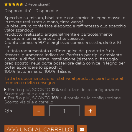
2 Recensione(i)
Disponibilita'
Disponibile
Specchio su misura, bisellato e con cornice in legno massello
in rovere realizzata a mano, tinta wengè.
La bisellatura conferisce eleganza e raffinatezza allo specchio
valorizzandolo.
Prodotto realizzato artigianalmente e particolarmente
indicato in un ambiente di stile classico.
Giunto cornice a 90° e larghezza cornice a scelta, da 6 a 10
cm.
La tinta rappresentata nell'immagine del prodotto è da
ritenersi puramente indicativa. Perfetto per tipi d'ambiente
classici e di facilissima installazione (sistema di fissaggio
predispostoi nella parte posteriore della cornice in legno per
poter appendere lo specchio).
100% fatto a mano, 100% italiano.
Tutta la documentazione relativa al prodotto sarà fornita al
momento della consegna
Per 3 o piu', SCONTO
12%
sul totale della configurazione.
Sconto visibile a carrello.
Per 5 o piu', SCONTO
16%
sul totale della configurazione.
Sconto visibile a carrello.
Qta :
AGGIUNGI AL CARRELLO