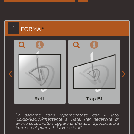
Consiglia
per
Email
a un
1
FORMA
*
Amico


Rett
Trap B1
Le sagome sono rappresentate con il lato
lucido/liscio/riflettente a vista. Per necessità di
averle specchiate fleggare la dicitura "Specchiatura
Forma" nel punto 4 "Lavorazioni".