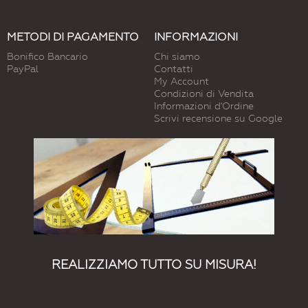
METODI DI PAGAMENTO
INFORMAZIONI
Bonifico Bancario
Chi siamo
PayPal
Contatti
My Account
Condizioni di Vendita
Informazioni d'Ordine
Scrivi recensione su Google
REALIZZIAMO TUTTO SU MISURA!