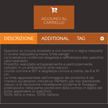
AGGIUNGI AL
CARRELLO
DESCRIZIONE
ADDITIONAL
TAG
Specchio su misura, bisellato e con cornice in legno massello
in rovere realizzata a mano, tinta wengè.
La bisellatura conferisce eleganza e raffinatezza allo specchio
valorizzandolo.
Prodotto realizzato artigianalmente e particolarmente
indicato in un ambiente di stile classico.
Giunto cornice a 90° e larghezza cornice a scelta, da 6 a 10
cm.
La tinta rappresentata nell'immagine del prodotto è da
ritenersi puramente indicativa. Perfetto per tipi d'ambiente
classici e di facilissima installazione (sistema di fissaggio
predispostoi nella parte posteriore della cornice in legno per
poter appendere lo specchio).
100% fatto a mano, 100% italiano.