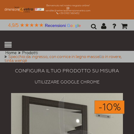
Benvenuto nel nostro negozio online!
vendite@vetreriadimensionevetro.com
+39 0163 560432
★★★★★
4,9/5
Recensioni
G
o
o
g
l
e
Home
Prodotti
Specchio da ingresso, con cornice in legno massello in rovere,
tinta wengè
CONFIGURA IL TUO PRODOTTO SU MISURA
UTILIZZARE GOOGLE CHROME
-10%