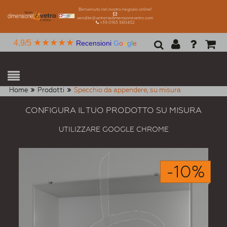
Benvenuto nel nostro negozio online!
vendite@vetreriadimensionevetro.com
+39 0163 560432
★★★★★
4,9/5
Recensioni
G
o
o
g
l
e
Home
Prodotti
Specchio da appendere, su misura
CONFIGURA IL TUO PRODOTTO SU MISURA
UTILIZZARE GOOGLE CHROME
-10%