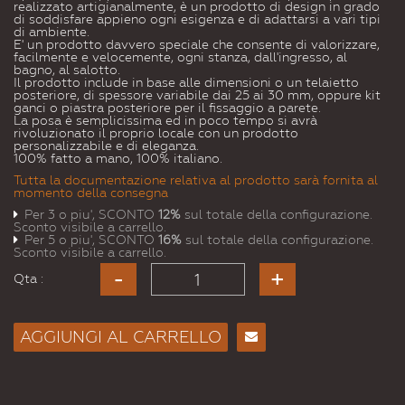
realizzato artigianalmente, è un prodotto di design in grado
di soddisfare appieno ogni esigenza e di adattarsi a vari tipi
di ambiente.
E' un prodotto davvero speciale che consente di valorizzare,
facilmente e velocemente, ogni stanza, dall'ingresso, al
bagno, al salotto.
Il prodotto include in base alle dimensioni o un telaietto
posteriore, di spessore variabile dai 25 ai 30 mm, oppure kit
ganci o piastra posteriore per il fissaggio a parete.
La posa è semplicissima ed in poco tempo si avrà
rivoluzionato il proprio locale con un prodotto
personalizzabile e di eleganza.
100% fatto a mano, 100% italiano.
Tutta la documentazione relativa al prodotto sarà fornita al
momento della consegna
Per 3 o piu', SCONTO
12%
sul totale della configurazione.
Sconto visibile a carrello.
Per 5 o piu', SCONTO
16%
sul totale della configurazione.
Sconto visibile a carrello.
Qta :
AGGIUNGI AL CARRELLO
Consiglia
per
Email