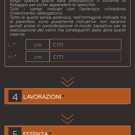
lungo questa quota sarà predisposto il sistema di
fissaggio per poter appendere lo specchio.
Tutti i campi indicati con l'asterisco richiedono
l'inserimento obbligatorio.
Tutte le quote senza asterisco, nell'immagine indicate tra
le parentesi, sono puramente indicative: non saranno
quindi prese in considerazione in modo tassativo per la
realizzazione del vetro ma conseguenti dalle altre quote
inserite.
L
*
cm
1
H
*
cm
1
4
LAVORAZIONI
*
5
ESSENZA
*