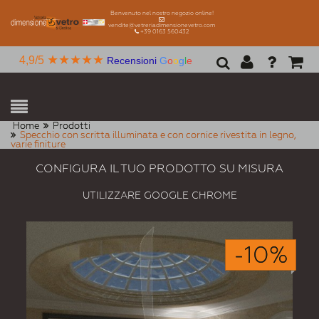
Benvenuto nel nostro negozio online!
vendite@vetreriadimensionevetro.com
+39 0163 560432
★★★★★
4,9/5
Recensioni
G
o
o
g
l
e
Home
Prodotti
Specchio con scritta illuminata e con cornice rivestita in legno,
varie finiture
CONFIGURA IL TUO PRODOTTO SU MISURA
UTILIZZARE GOOGLE CHROME
-10%