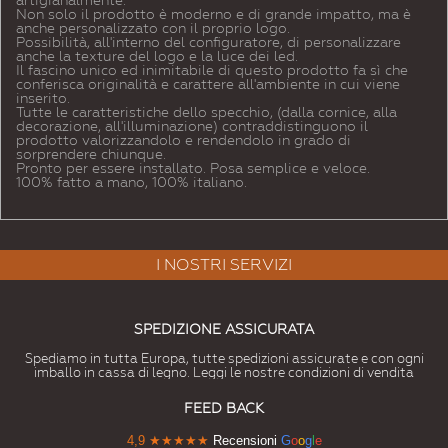
Non solo il prodotto è moderno e di grande impatto, ma è
anche personalizzato con il proprio logo.
Possibilità, all'interno del configuratore, di personalizzare
anche la texture del logo e la luce dei led.
Il fascino unico ed inimitabile di questo prodotto fa sì che
conferisca originalità e carattere all'ambiente in cui viene
inserito.
Tutte le caratteristiche dello specchio, (dalla cornice, alla
decorazione, all'illuminazione) contraddistinguono il
prodotto valorizzandolo e rendendolo in grado di
sorprendere chiunque.
Pronto per essere installato. Posa semplice e veloce.
100% fatto a mano, 100% italiano.
I NOSTRI SERVIZI
SPEDIZIONE ASSICURATA
Spediamo in tutta Europa, tutte spedizioni assicurate e con ogni
imballo in cassa di legno. Leggi le nostre condizioni di vendita
FEED BACK
4,9
★★★★★
Recensioni
G
o
o
g
l
e