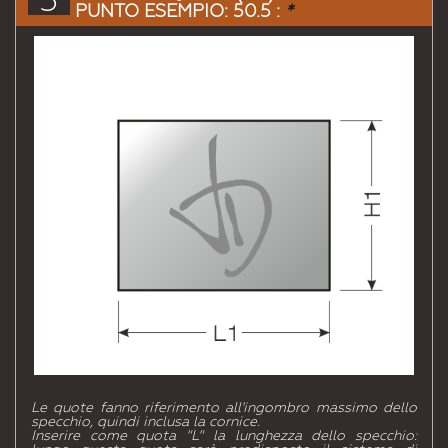
3
PUNTO ESEMPIO: 50.5 :
*
Le quote fanno riferimento all'ingombro massimo dello
specchio, quindi inclusa la cornice.
Inserire come quota "L" la lunghezza dello specchio: