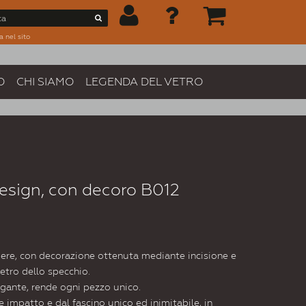
a nel sito
O
CHI SIAMO
LEGENDA DEL VETRO
esign, con decoro B012
ere, con decorazione ottenuta mediante incisione e
retro dello specchio.
egante, rende ogni pezzo unico.
e impatto e dal fascino unico ed inimitabile, in