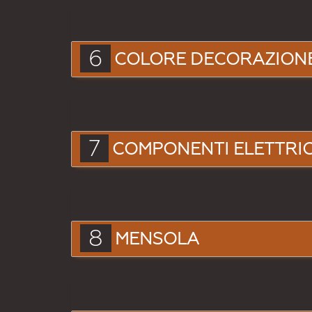
6
COLORE DECORAZION
7
COMPONENTI ELETTRIC
8
MENSOLA