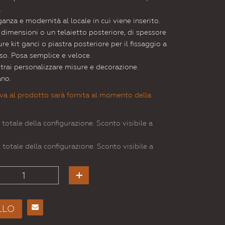
.
nza e modernità al locale in cui viene inserito.
e dimensioni o un telaietto posteriore, di spessore
e kit ganci o piastra posteriore per il fissaggio a
so. Posa semplice e veloce.
otrai personalizzare misure e decorazione.
ano.
va al prodotto sarà fornita al momento della
 totale della configurazione. Sconto visibile a
 totale della configurazione. Sconto visibile a
LLO
Consiglia