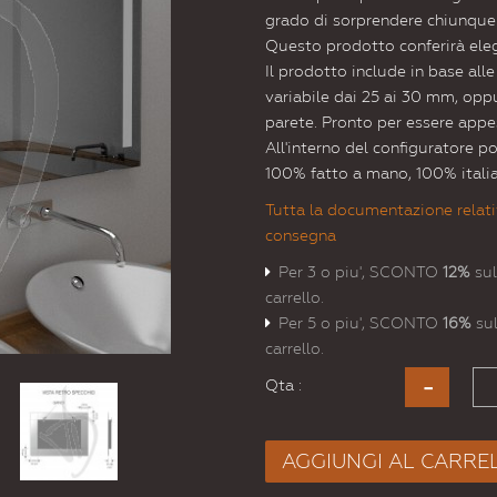
grado di sorprendere chiunque
Questo prodotto conferirà elega
Il prodotto include in base all
variabile dai 25 ai 30 mm, oppur
parete. Pronto per essere appe
All'interno del configuratore p
100% fatto a mano, 100% itali
Tutta la documentazione relati
consegna
Per 3 o piu', SCONTO
12%
sul
carrello.
Per 5 o piu', SCONTO
16%
sul
carrello.
Qta :
AGGIUNGI AL CARRE