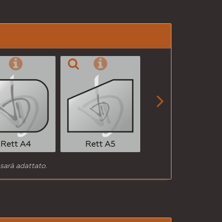
per
Email
a un
Amico

Rett A6
Rett A4
Rett A5
 sarà adattato.