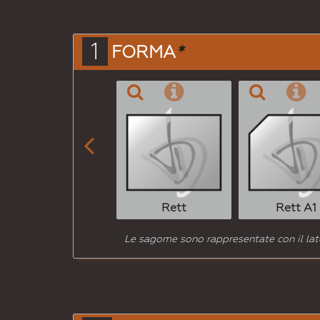
1
FORMA
*

Rett
Rett A1
Le sagome sono rappresentate con il lato