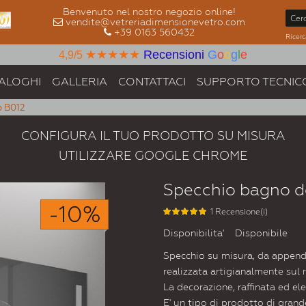
Benvenuto nel nostro negozio online!
vendite@vetreriadimensionevetro.com
+39 0163 560432
Ricerc
★★★★★
Recensioni
G
o
o
g
l
e
4,9/5
ALOGHI
GALLERIA
CONTATTACI
SUPPORTO TECNIC
o B012
CONFIGURA IL TUO PRODOTTO SU MISURA
UTILIZZARE GOOGLE CHROME
Specchio bagno d
-10%
1 Recensione(i)
Disponibilita'
Disponibile
Specchio su misura, da append
realizzata artigianalmente sul 
La decorazione, raffinata ed el
E' un tipo di prodotto di grand