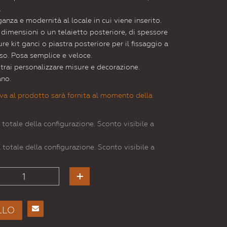
.
nza e modernità al locale in cui viene inserito.
e dimensioni o un telaietto posteriore, di spessore
e kit ganci o piastra posteriore per il fissaggio a
so. Posa semplice e veloce.
otrai personalizzare misure e decorazione.
ano.
va al prodotto sarà fornita al momento della
 totale della configurazione. Sconto visibile a
 totale della configurazione. Sconto visibile a
LLO
Consiglia