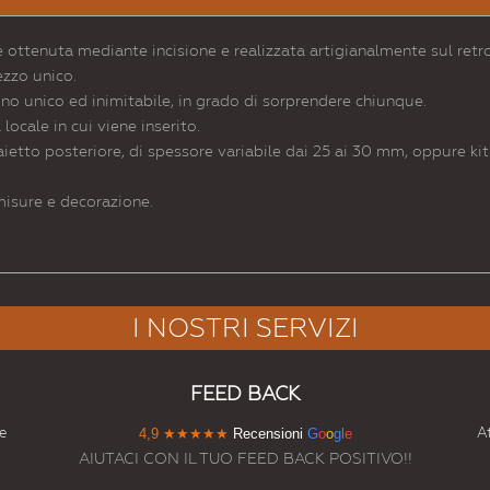
ottenuta mediante incisione e realizzata artigianalmente sul retro
ezzo unico.
ino unico ed inimitabile, in grado di sorprendere chiunque.
ocale in cui viene inserito.
aietto posteriore, di spessore variabile dai 25 ai 30 mm, oppure kit 
 misure e decorazione.
I NOSTRI SERVIZI
FEED BACK
e
At
4,9
★★★★★
Recensioni
G
o
o
g
l
e
AIUTACI CON IL TUO FEED BACK POSITIVO!!