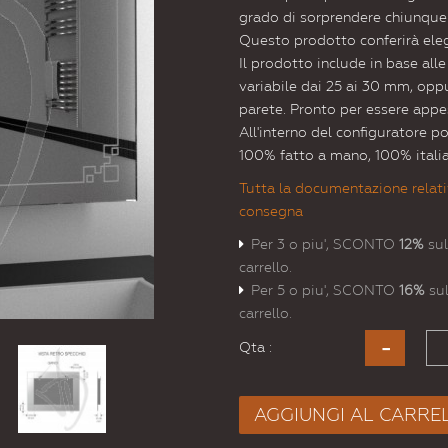
grado di sorprendere chiunque
Questo prodotto conferirà elega
Il prodotto include in base all
variabile dai 25 ai 30 mm, oppur
parete. Pronto per essere appe
All'interno del configuratore p
100% fatto a mano, 100% itali
Tutta la documentazione relati
consegna
Per 3 o piu', SCONTO
12%
sul
carrello.
Per 5 o piu', SCONTO
16%
sul
carrello.
Qta :
AGGIUNGI AL CARRE