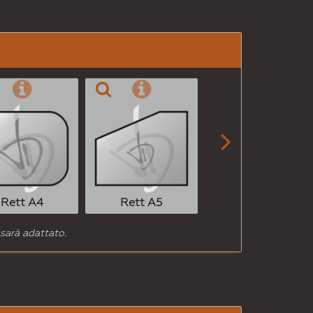
per
Email
a un
Amico

Rett A6
Rett A4
Rett A5
 sarà adattato.