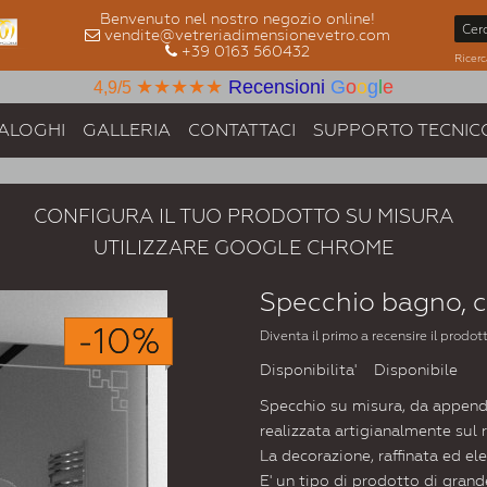
Benvenuto nel nostro negozio online!
vendite@vetreriadimensionevetro.com
+39 0163 560432
Ricerc
★★★★★
Recensioni
G
o
o
g
l
e
4,9/5
ALOGHI
GALLERIA
CONTATTACI
SUPPORTO TECNIC
CONFIGURA IL TUO PRODOTTO SU MISURA
UTILIZZARE GOOGLE CHROME
Specchio bagno, 
-10%
Diventa il primo a recensire il prodot
Disponibilita'
Disponibile
Specchio su misura, da append
realizzata artigianalmente sul 
La decorazione, raffinata ed el
E' un tipo di prodotto di grand