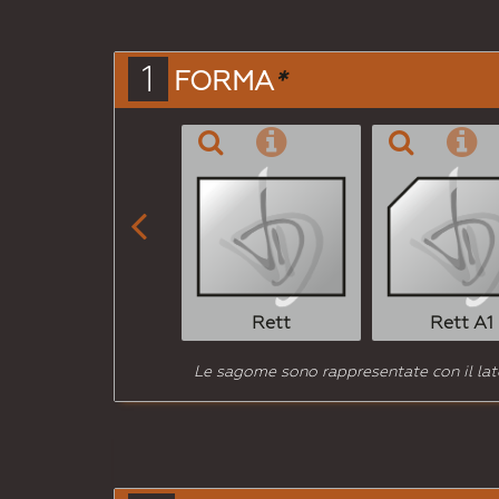
1
FORMA
*

Rett
Rett A1
Le sagome sono rappresentate con il lato