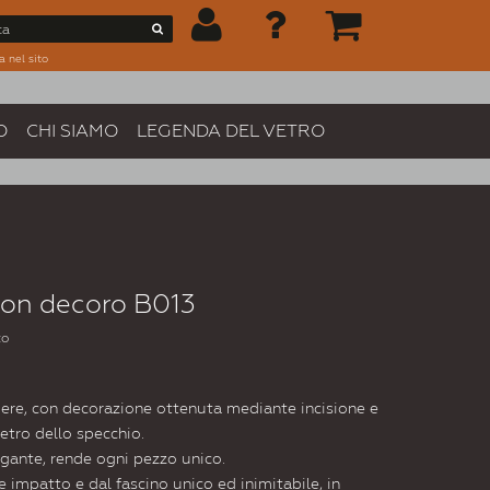
a nel sito
O
CHI SIAMO
LEGENDA DEL VETRO
con decoro B013
to
ere, con decorazione ottenuta mediante incisione e
retro dello specchio.
egante, rende ogni pezzo unico.
e impatto e dal fascino unico ed inimitabile, in