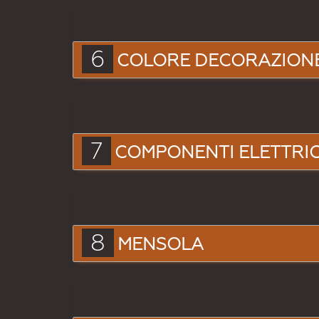
6
COLORE DECORAZION
7
COMPONENTI ELETTRIC
8
MENSOLA