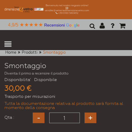
Benvenuto nel nostro negozio online!
vendite@vetreriadimensionevetro.com
+39 0163 560432
★★★★★
4,9/5
Recensioni
G
o
o
g
l
e
Home
Prodotti
Smontaggio
Smontaggio
Diventa il primo a recensire il prodotto
Disponibilita'
Disponibile
30,00 €
Trasporto per misurazioni
Tutta la documentazione relativa al prodotto sarà fornita al
momento della consegna
Qta :