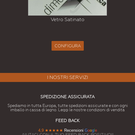
Vetro Satinato
CONFIGURA
I NOSTRI SERVIZI
SPEDIZIONE ASSICURATA
Spediamo in tutta Europa, tutte spedizioni assicurate e con ogni
imballo in cassa di legno. Leggi le nostre condizioni di vendita
FEED BACK
4,9
★★★★★
Recensioni
G
o
o
g
l
e
AIUTACI CON IL TUO FEED BACK POSITIVO!!