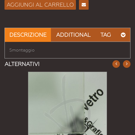
AGGIUNGI AL CARRELLO
Consiglia
per
Email
a un
DESCRIZIONE
ADDITIONAL
TAG
Amico
Smontaggio
ALTERNATIVI