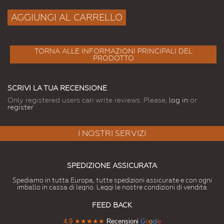
AGGIUNGI AL CARRELLO
TORNA ALLE INFORMAZIONI PRINCIPALI DEL
PRODOTTO
SCRIVI LA TUA RECENSIONE
Only registered users can write reviews. Please,
log in
or
register
I NOSTRI SERVIZI
SPEDIZIONE ASSICURATA
Spediamo in tutta Europa, tutte spedizioni assicurate e con ogni
imballo in cassa di legno. Leggi le nostre condizioni di vendita
FEED BACK
4,9
★★★★★
Recensioni
G
o
o
g
l
e