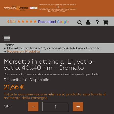
Benvenuto nel nostro negozio online!
vendite@vetreriadimensionevetro.com
+39 0163 560432
★★★★★
4,9/5
Recensioni
G
o
o
g
l
e
Home
Morsetto in ottone a "L" , vetro-vetro, 40x40mm - Cromato
Recensioni Prodotto
Morsetto in ottone a "L" , vetro-
vetro, 40x40mm - Cromato
Puoi essere il primo a scrivere una recensione per questo prodotto
Disponibilita'
Disponibile
21,66 €
Tutta la documentazione relativa al prodotto sarà fornita al
momento della consegna
Qta :