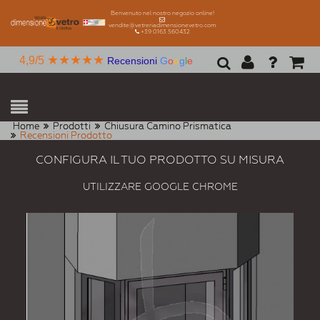
Benvenuto nel nostro negozio online!
vendite@vetreriadimensionevetro.com
+39 0163 560432
★★★★★
4,9/5
Recensioni
G
o
o
g
l
e
Home
Prodotti
Chiusura Camino Prismatica
Recensioni Prodotto
CONFIGURA IL TUO PRODOTTO SU MISURA
UTILIZZARE GOOGLE CHROME