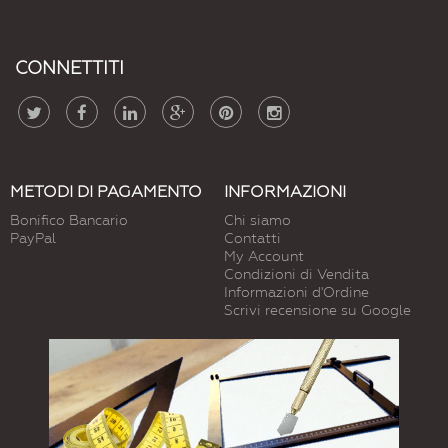
CONNETTITI
METODI DI PAGAMENTO
INFORMAZIONI
Bonifico Bancario
Chi siamo
PayPal
Contatti
My Account
Condizioni di Vendita
Informazioni d'Ordine
Scrivi recensione su Google