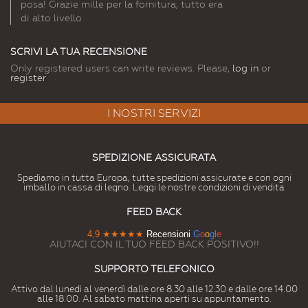
posa! Grazie mille per la fornitura, tutto era
di alto livello
SCRIVI LA TUA RECENSIONE
Only registered users can write reviews. Please,
log in
or
register
I NOSTRI SERVIZI
SPEDIZIONE ASSICURATA
Spediamo in tutta Europa, tutte spedizioni assicurate e con ogni
imballo in cassa di legno. Leggi le nostre condizioni di vendita
FEED BACK
4,9
★★★★★
Recensioni
G
o
o
g
l
e
AIUTACI CON IL TUO FEED BACK POSITIVO!!
SUPPORTO TELEFONICO
Attivo dal lunedì al venerdì dalle ore 8.30 alle 12.30 e dalle ore 14.00
alle 18.00. Al sabato mattina aperti su appuntamento.