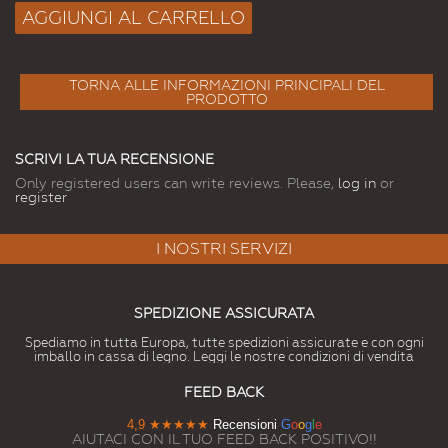
AGGIUNGI AL CARRELLO
TORNA ALLE INFORMAZIONI PRINCIPALI DEL
PRODOTTO
SCRIVI LA TUA RECENSIONE
Only registered users can write reviews. Please,
log in
or
register
I NOSTRI SERVIZI
SPEDIZIONE ASSICURATA
Spediamo in tutta Europa, tutte spedizioni assicurate e con ogni
imballo in cassa di legno. Leggi le nostre condizioni di vendita
FEED BACK
4,9
★★★★★
Recensioni
G
o
o
g
l
e
AIUTACI CON IL TUO FEED BACK POSITIVO!!