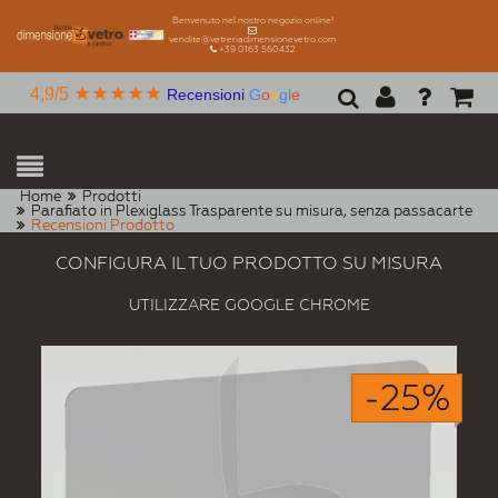
Benvenuto nel nostro negozio online!
vendite@vetreriadimensionevetro.com
+39 0163 560432
★★★★★
4,9/5
Recensioni
G
o
o
g
l
e
Home
Prodotti
Parafiato in Plexiglass Trasparente su misura, senza passacarte
Recensioni Prodotto
CONFIGURA IL TUO PRODOTTO SU MISURA
UTILIZZARE GOOGLE CHROME
-25%