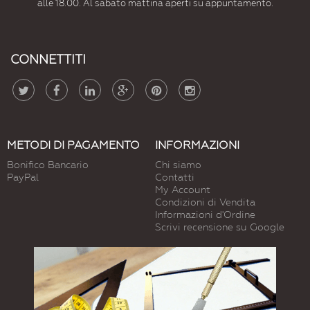
alle 18.00. Al sabato mattina aperti su appuntamento.
CONNETTITI
METODI DI PAGAMENTO
INFORMAZIONI
Bonifico Bancario
Chi siamo
PayPal
Contatti
My Account
Condizioni di Vendita
Informazioni d'Ordine
Scrivi recensione su Google