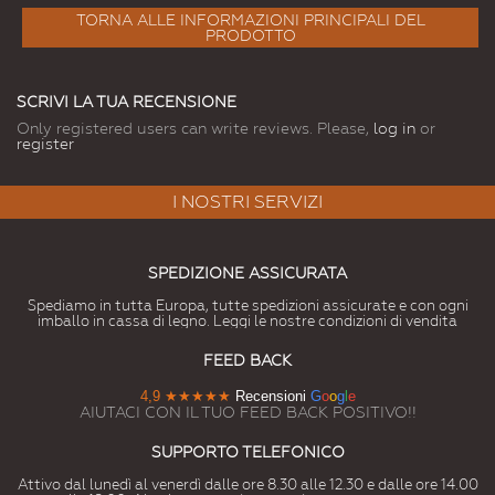
TORNA ALLE INFORMAZIONI PRINCIPALI DEL
PRODOTTO
SCRIVI LA TUA RECENSIONE
Only registered users can write reviews. Please,
log in
or
register
I NOSTRI SERVIZI
SPEDIZIONE ASSICURATA
Spediamo in tutta Europa, tutte spedizioni assicurate e con ogni
imballo in cassa di legno. Leggi le nostre condizioni di vendita
FEED BACK
4,9
★★★★★
Recensioni
G
o
o
g
l
e
AIUTACI CON IL TUO FEED BACK POSITIVO!!
SUPPORTO TELEFONICO
Attivo dal lunedì al venerdì dalle ore 8.30 alle 12.30 e dalle ore 14.00