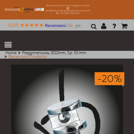
Benvenuto nel nostro negozio online!
vendite@vetreriadimensionevetro.com
+39 0163 560432
★★★★★
4,9/5
Recensioni
G
o
o
g
l
e
Home
Reggimensola, Ø22mm, Sp. 10 mm
Recensioni Prodotto
-20%