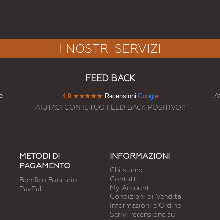
I NOSTRI SERVIZI
FEED BACK
e
At
4,9
★★★★★
Recensioni
G
o
o
g
l
e
AIUTACI CON IL TUO FEED BACK POSITIVO!!
METODI DI
INFORMAZIONI
PAGAMENTO
Chi siamo
Contatti
Bonifico Bancario
My Account
PayPal
Condizioni di Vendita
Informazioni d'Ordine
Scrivi recensione su