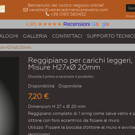
Benvenuto nel nostro negozio online!
vendite@vetreriadimensionevetro.com
+39 0163 560432
Ricerc
★★★★★
Recensioni
G
o
o
g
l
e
4,9/5
ALOGHI
GALLERIA
CONTATTACI
SUPPORTO TECNIC
isure H27xØ 20mm
Reggipiano per carichi leggeri,
Misure H27xØ 20mm
Diventa il primo a recensire il prodotto
Disponibilita'
Disponibile
7,20 €
Dimensioni H 27 x Ø 20 mm
Reggipiano completo di 1 oring come salva vetro e p
ottone con foro eccentrico da fissare al muro.
Utilizzo: Fissare la boccala d'ottone al muro e avvitar
reggipiano.