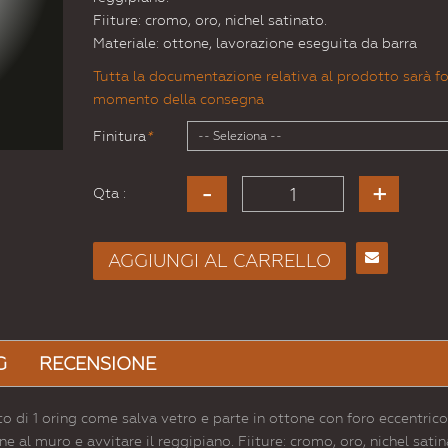
Fiiture: cromo, oro, nichel satinato.
Materiale: ottone, lavorazione eseguita da barra
Tutta la documentazione relativa al prodotto sarà fo
momento della consegna
Finitura
*
Qta :
AGGIUNGI AL CARRELLO
Consiglia
per
Email
a un
G
RECENSIONE
Amico
i 1 oring come salva vetro e parte in ottone con foro eccentrico
one al muro e avvitare il reggipiano. Fiiture: cromo, oro, nichel satin