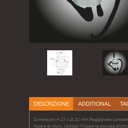
DESCRIZIONE
ADDITIONAL
TA
Dimensioni H 27 x Ø 20 mm Reggipiano completo d
fissare al muro. Utilizzo: Fissare la boccala d'ott