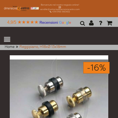
Benvenuto nel nostro negozio online!
vendite@vetreriadimensionevetro.com
+39 0163 560432
★★★★★
4,9/5
Recensioni
G
o
o
g
l
e
Home
Reggipiano, H18xØ 13x18mm
-16%