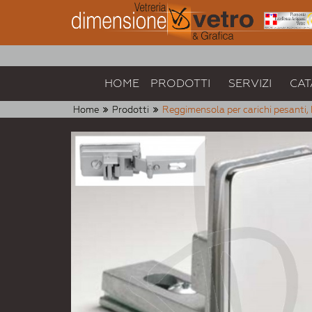
HOME
PRODOTTI
SERVIZI
CAT
Home
Prodotti
Reggimensola per carichi pesanti