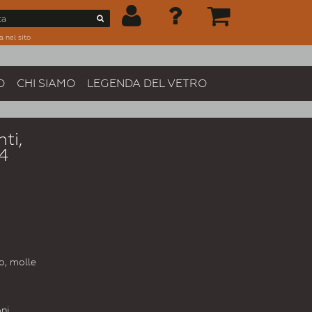
a nel sito
O
CHI SIAMO
LEGENDA DEL VETRO
ti,
4
no, molle
oni