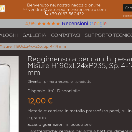
Benvenuto nel nostro negozio online!
vendite@vetreriadimensionevetro.com
+39 0163 560432
Ricerc
★★★★★
Recensioni
G
o
o
g
l
e
4,9/5
ALOGHI
GALLERIA
CONTATTACI
SUPPORTO TECNIC
, Misure H190xL24xP235, Sp. 4-14 mm
Reggimensola per carichi pesan
Misure H190xL24xP235, Sp. 4-1
mm
Diventa il primo a recensire il prodotto
Disponibilita'
Disponibile
12,00 €
Materiale: cerniera in metallo pressofuso perni, rulli
e grani in
acciaio guarnizioni in polietilene
Caratteristiche: cerniera per anta a battuta, dimensi