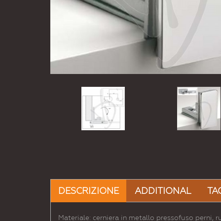
DESCRIZIONE
ADDITIONAL
TA
Materiale: cerniera in metallo pressofuso perni, ru