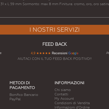
H 31 x L 59 mm Sormonto: max 8 mm Finitura: cromo, oro, oro satin
I NOSTRI SERVIZI
FEED BACK
e
At
4,9
★★★★★
Recensioni
G
o
o
g
l
e
AIUTACI CON IL TUO FEED BACK POSITIVO!!
METODI DI
INFORMAZIONI
PAGAMENTO
Chi siamo
Contatti
Bonifico Bancario
My Account
PayPal
Condizioni di Vendita
Informazioni d'Ordine