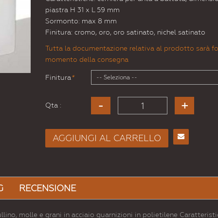
piastra H 31 x L 59 mm
Sormonto: max 8 mm
Finitura: cromo, oro, oro satinato, nichel satinato
Tutta la documentazione relativa al prodotto sarà fo
momento della consegna
Finitura
*
Qta :
AGGIUNGI AL CARRELLO
Consiglia
per
Email
a un
G
RECENSIONE
Amico
llino, molle e grani in acciaio guarnizioni in polietilene Caratteristi