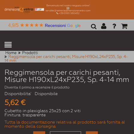
Benvenuto nel nostro negozio online!
vendite@vetreriadimensionevetro.com
+39 0163 560432
★★★★★
4,9/5
Recensioni
G
o
o
g
l
e
Home
Prodotti
Reggimensola per carichi pesanti, Misure H190xL24xP235, Sp. 4-
14 mm
Reggimensola per carichi pesanti,
Misure H190xL24xP235, Sp. 4-14 mm
Diventa il primo a recensire il prodotto
Disponibilita'
Disponibile
5,62 €
Cubetto in plexiglass 25x25 con 2 viti
Finitura: trasparente
Tutta la documentazione relativa al prodotto sarà fornita al
momento della consegna