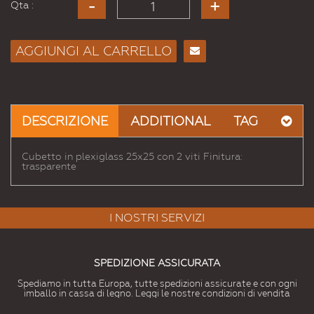
Qta :
AGGIUNGI AL CARRELLO
Consiglia
per
Email
a un
DESCRIZIONE
ADDITIONAL
TAG
Amico
Cubetto in plexiglass 25x25 con 2 viti Finitura:
trasparente
I NOSTRI SERVIZI
SPEDIZIONE ASSICURATA
Spediamo in tutta Europa, tutte spedizioni assicurate e con ogni
imballo in cassa di legno. Leggi le nostre condizioni di vendita