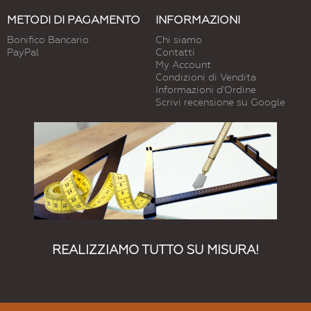
METODI DI PAGAMENTO
INFORMAZIONI
Bonifico Bancario
Chi siamo
PayPal
Contatti
My Account
Condizioni di Vendita
Informazioni d'Ordine
Scrivi recensione su Google
REALIZZIAMO TUTTO SU MISURA!