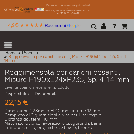
Benvenuto nel nostro negozio online!
vendite@vetreriadimensionevetro.com
+39 0163 560432
★★★★★
4,9/5
Recensioni
G
o
o
g
l
e
Home
Prodotti
Reggimensola per carichi pesanti, Misure H190xL24xP235, Sp. 4-
14 mm
Reggimensola per carichi pesanti,
Misure H190xL24xP235, Sp. 4-14 mm
Diventa il primo a recensire il prodotto
Disponibilita'
Disponibile
22,15 €
Dimensioni D 28mm x H 40 mm, interno 12 mm
Completo di 2 guarnizioni e vite per il serraggio
Distanza dal terra : 10 mm
Materiale: ottone, lavorazione eseguita da barra
Finitura: cromo, oro, nichel satinato, bronzo