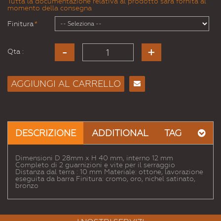
Tutta la documentazione relativa al prodotto sarà fornita al
momento della consegna
Finitura
*
Qta :
AGGIUNGI AL CARRELLO
Consiglia
per
Email
a un
DESCRIZIONE
ADDITIONAL
TAG
Amico
Dimensioni D 28mm x H 40 mm, interno 12 mm
Completo di 2 guarnizioni e vite per il serraggio
Distanza dal terra : 10 mm Materiale: ottone, lavorazione
eseguita da barra Finitura: cromo, oro, nichel satinato,
bronzo