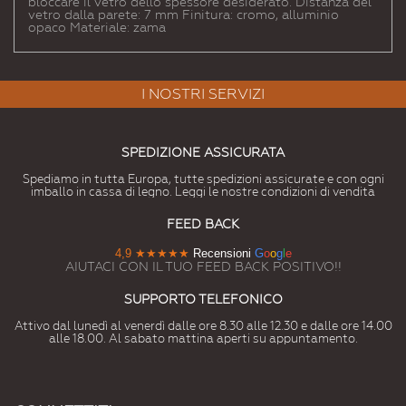
bloccare il vetro dello spessore desiderato. Distanza del
vetro dalla parete: 7 mm Finitura: cromo, alluminio
opaco Materiale: zama
I NOSTRI SERVIZI
SPEDIZIONE ASSICURATA
Spediamo in tutta Europa, tutte spedizioni assicurate e con ogni
imballo in cassa di legno. Leggi le nostre condizioni di vendita
FEED BACK
4,9
★★★★★
Recensioni
G
o
o
g
l
e
AIUTACI CON IL TUO FEED BACK POSITIVO!!
SUPPORTO TELEFONICO
Attivo dal lunedì al venerdì dalle ore 8.30 alle 12.30 e dalle ore 14.00
alle 18.00. Al sabato mattina aperti su appuntamento.