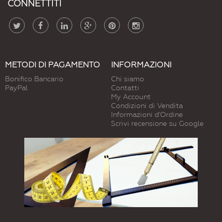
CONNETTITI
METODI DI PAGAMENTO
INFORMAZIONI
Bonifico Bancario
Chi siamo
PayPal
Contatti
My Account
Condizioni di Vendita
Informazioni d'Ordine
Scrivi recensione su Google