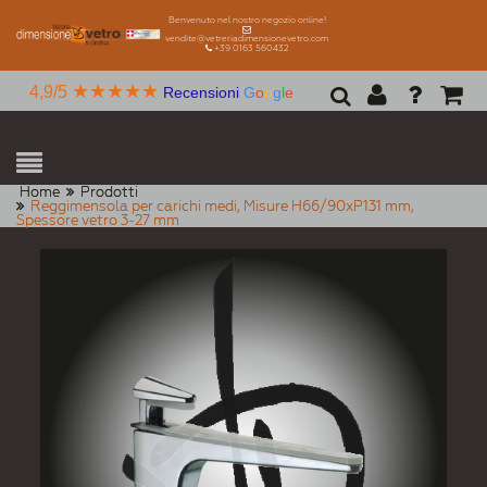
Benvenuto nel nostro negozio online!
vendite@vetreriadimensionevetro.com
+39 0163 560432
★★★★★
4,9/5
Recensioni
G
o
o
g
l
e
Home
Prodotti
Reggimensola per carichi medi, Misure H66/90xP131 mm,
Spessore vetro 3-27 mm