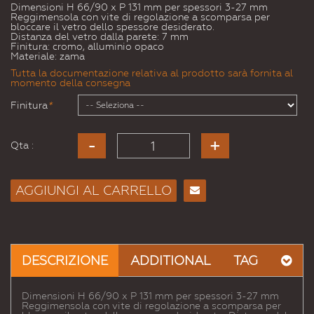
Dimensioni H 66/90 x P 131 mm per spessori 3-27 mm
Reggimensola con vite di regolazione a scomparsa per
bloccare il vetro dello spessore desiderato.
Distanza del vetro dalla parete: 7 mm
Finitura: cromo, alluminio opaco
Materiale: zama
Tutta la documentazione relativa al prodotto sarà fornita al
momento della consegna
Finitura
*
Qta :
AGGIUNGI AL CARRELLO
Consiglia
per
Email
a un
DESCRIZIONE
ADDITIONAL
TAG
Amico
Dimensioni H 66/90 x P 131 mm per spessori 3-27 mm
Reggimensola con vite di regolazione a scomparsa per