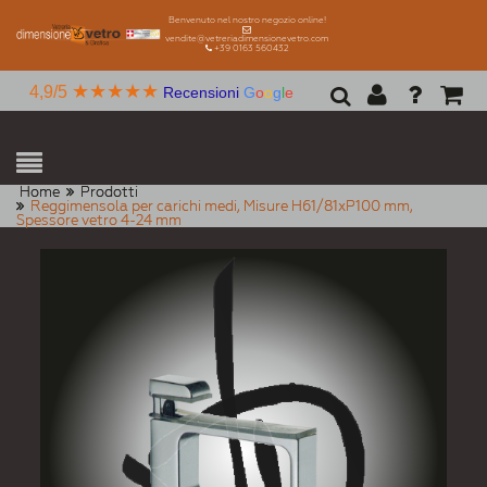
Benvenuto nel nostro negozio online!
vendite@vetreriadimensionevetro.com
+39 0163 560432
★★★★★
4,9/5
Recensioni
G
o
o
g
l
e
Home
Prodotti
Reggimensola per carichi medi, Misure H61/81xP100 mm,
Spessore vetro 4-24 mm