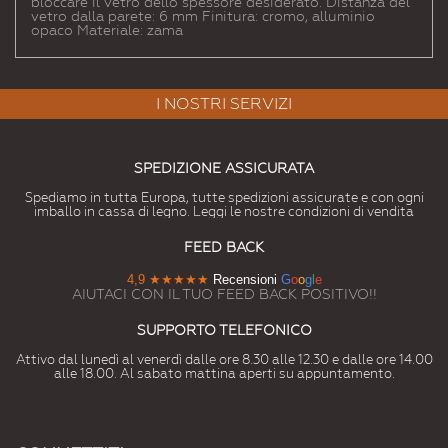
bloccare il vetro dello spessore desiderato. Distanza del
vetro dalla parete: 6 mm Finitura: cromo, alluminio
opaco Materiale: zama
I NOSTRI SERVIZI
SPEDIZIONE ASSICURATA
Spediamo in tutta Europa, tutte spedizioni assicurate e con ogni
imballo in cassa di legno. Leggi le nostre condizioni di vendita
FEED BACK
4,9
★★★★★
Recensioni
G
o
o
g
l
e
AIUTACI CON IL TUO FEED BACK POSITIVO!!
SUPPORTO TELEFONICO
Attivo dal lunedì al venerdì dalle ore 8.30 alle 12.30 e dalle ore 14.00
alle 18.00. Al sabato mattina aperti su appuntamento.