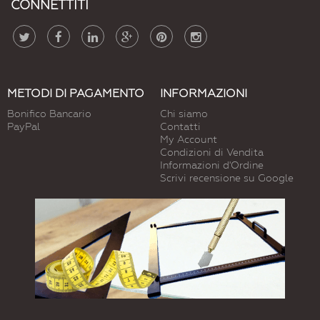
CONNETTITI
METODI DI PAGAMENTO
INFORMAZIONI
Bonifico Bancario
Chi siamo
PayPal
Contatti
My Account
Condizioni di Vendita
Informazioni d'Ordine
Scrivi recensione su Google