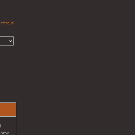
rnita al
l
 zama