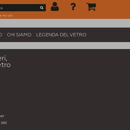
a nel sito
O
CHI SIAMO
LEGENDA DEL VETRO
ri,
tro
per
 del