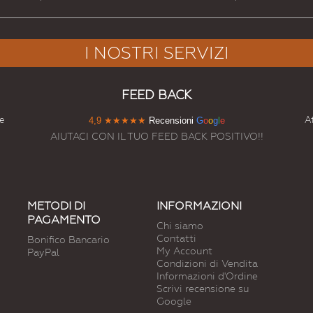
I NOSTRI SERVIZI
FEED BACK
e
At
4,9
★★★★★
Recensioni
G
o
o
g
l
e
AIUTACI CON IL TUO FEED BACK POSITIVO!!
METODI DI
INFORMAZIONI
PAGAMENTO
Chi siamo
Contatti
Bonifico Bancario
My Account
PayPal
Condizioni di Vendita
Informazioni d'Ordine
Scrivi recensione su
Google