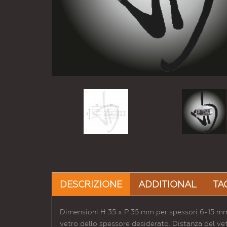
DESCRIZIONE
ADDITIONAL
TA
Dimensioni H 35 x P 35 mm per spessori 6-15 mm
vetro dello spessore desiderato. Distanza del ve