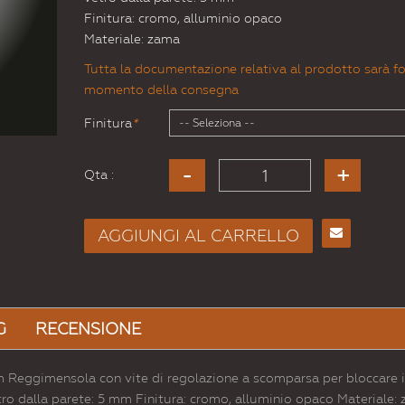
Finitura: cromo, alluminio opaco
Materiale: zama
Tutta la documentazione relativa al prodotto sarà fo
momento della consegna
Finitura
*
Qta :
AGGIUNGI AL CARRELLO
Consiglia
per
Email
a un
G
RECENSIONE
Amico
 Reggimensola con vite di regolazione a scomparsa per bloccare i
tro dalla parete: 5 mm Finitura: cromo, alluminio opaco Materiale: