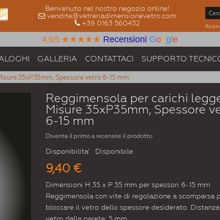
Benvenuto nel nostro negozio online!
vendite@vetreriadimensionevetro.com
+39 0163 560432
Ricerc
★★★★★
Recensioni
G
o
o
g
l
e
4,9/5
ALOGHI
GALLERIA
CONTATTACI
SUPPORTO TECNIC
, Misure 35xP35mm, Spessore vetro 6-15 mm
Reggimensola per carichi legge
Misure 35xP35mm, Spessore ve
6-15 mm
Diventa il primo a recensire il prodotto
Disponibilita'
Disponibile
9,40 €
Dimensioni H 35 x P 35 mm per spessori 6-15 mm
Reggimensola con vite di regolazione a scomparsa 
bloccare il vetro dello spessore desiderato. Distanza
vetro dalla parete: 5 mm