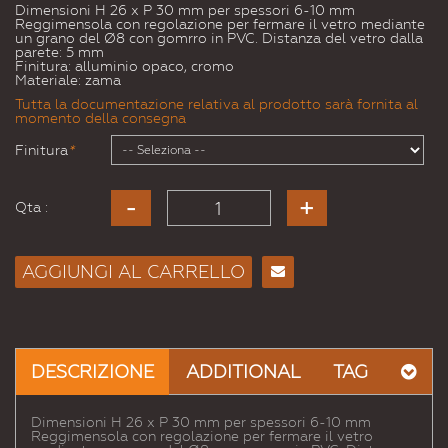
Dimensioni H 26 x P 30 mm per spessori 6-10 mm
Reggimensola con regolazione per fermare il vetro mediante
un grano del Ø8 con gomrro in PVC. Distanza del vetro dalla
parete: 5 mm
Finitura: alluminio opaco, cromo
Materiale: zama
Tutta la documentazione relativa al prodotto sarà fornita al
momento della consegna
Finitura
*
Qta :
AGGIUNGI AL CARRELLO
Consiglia
per
Email
a un
DESCRIZIONE
ADDITIONAL
TAG
Amico
Dimensioni H 26 x P 30 mm per spessori 6-10 mm
Reggimensola con regolazione per fermare il vetro