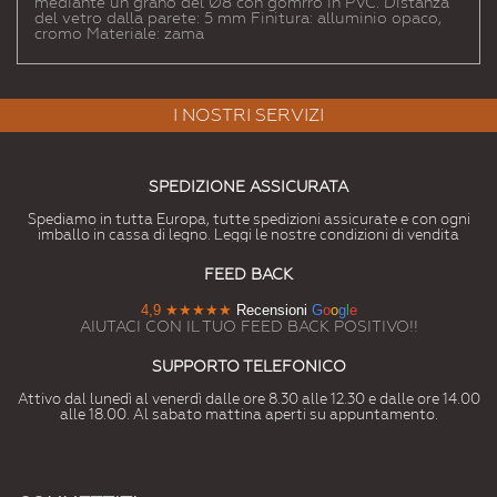
mediante un grano del Ø8 con gomrro in PVC. Distanza
del vetro dalla parete: 5 mm Finitura: alluminio opaco,
cromo Materiale: zama
I NOSTRI SERVIZI
SPEDIZIONE ASSICURATA
Spediamo in tutta Europa, tutte spedizioni assicurate e con ogni
imballo in cassa di legno. Leggi le nostre condizioni di vendita
FEED BACK
4,9
★★★★★
Recensioni
G
o
o
g
l
e
AIUTACI CON IL TUO FEED BACK POSITIVO!!
SUPPORTO TELEFONICO
Attivo dal lunedì al venerdì dalle ore 8.30 alle 12.30 e dalle ore 14.00
alle 18.00. Al sabato mattina aperti su appuntamento.