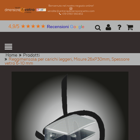
Benvenuto nel nostro negozio online!
vendite@vetreriadimensionevetro.com
+39 0163 560432
★★★★★
4,9/5
Recensioni
G
o
o
g
l
e
Home
Prodotti
Reggimensola per carichi leggeri, Misure 26xP30mm, Spessore
vetro 6-10 mm