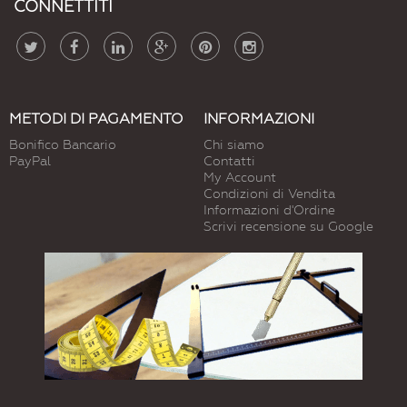
CONNETTITI
METODI DI PAGAMENTO
INFORMAZIONI
Bonifico Bancario
Chi siamo
PayPal
Contatti
My Account
Condizioni di Vendita
Informazioni d'Ordine
Scrivi recensione su Google