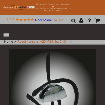
Benvenuto nel nostro negozio online!
vendite@vetreriadimensionevetro.com
+39 0163 560432
★★★★★
4,9/5
Recensioni
G
o
o
g
l
e
Home
Reggimensola, H25xP24, Sp. 3-10 mm