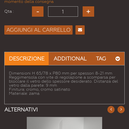
momento della consegna
Qta :
AGGIUNGI AL CARRELLO
Consiglia
per
Email
a un
DESCRIZIONE
ADDITIONAL
TAG
Amico
Dimensioni H 65/78 x P80 mm per spessori 8-21 mm
Reggimensola con vite di regolazione a scomparsa per
bloccare il vetro dello spessore desiderato. Distanza del
vetro dalla parete: 9 mm
Finitura: cromo, cromo satinato
Materiale: zama
ALTERNATIVI