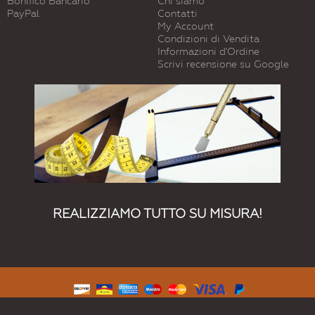
Bonifico Bancario
Chi siamo
PayPal
Contatti
My Account
Condizioni di Vendita
Informazioni d'Ordine
Scrivi recensione su Google
REALIZZIAMO TUTTO SU MISURA!
© 2015 Vetreria Dimensione Vetro. Tutti I Diritti Riservati.