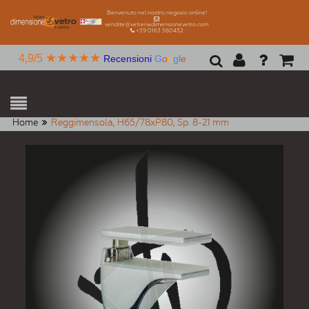
Benvenuto nel nostro negozio online!
vendite@vetreriadimensionevetro.com
+39 0163 560432
★★★★★
4,9/5
Recensioni
G
o
o
g
l
e
Home
Reggimensola, H65/78xP80, Sp. 8-21 mm