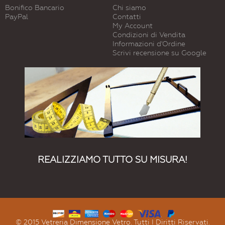
Bonifico Bancario
Chi siamo
PayPal
Contatti
My Account
Condizioni di Vendita
Informazioni d'Ordine
Scrivi recensione su Google
REALIZZIAMO TUTTO SU MISURA!
© 2015 Vetreria Dimensione Vetro. Tutti I Diritti Riservati.