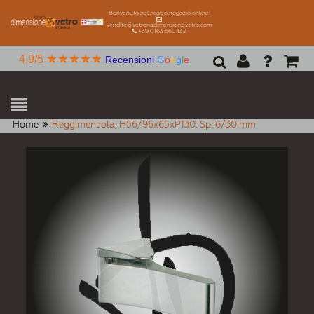
Benvenuto nel nostro negozio online!
vendite@vetreriadimensionevetro.com
+39 0163 560432
★★★★★
4,9/5
Recensioni
G
o
o
g
l
e
Home
Reggimensola, H56/96x65xP130. Sp. 6/30 mm