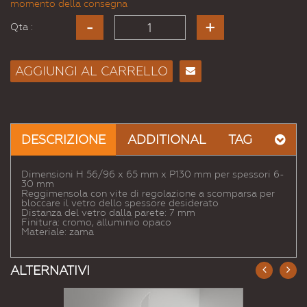
momento della consegna
Qta :
AGGIUNGI AL CARRELLO
Consiglia
per
Email
a un
DESCRIZIONE
ADDITIONAL
TAG
Amico
Dimensioni H 56/96 x 65 mm x P130 mm per spessori 6-
30 mm
Reggimensola con vite di regolazione a scomparsa per
bloccare il vetro dello spessore desiderato
Distanza del vetro dalla parete: 7 mm
Finitura: cromo, alluminio opaco
Materiale: zama
ALTERNATIVI