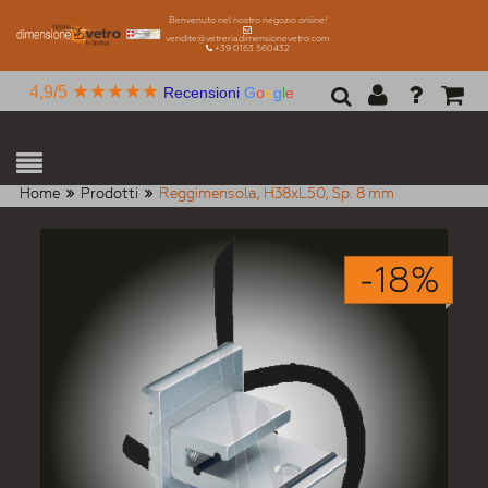
Benvenuto nel nostro negozio online!
vendite@vetreriadimensionevetro.com
+39 0163 560432
★★★★★
4,9/5
Recensioni
G
o
o
g
l
e
Home
Prodotti
Reggimensola, H38xL50, Sp. 8 mm
-18%