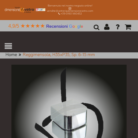
Benvenuto nel nostro negozio online!
vendite@vetreriadimensionevetro.com
+39 0163 560432
★★★★★
4,9/5
Recensioni
G
o
o
g
l
e
Home
Reggimensola, H35xP35, Sp. 6-15 mm