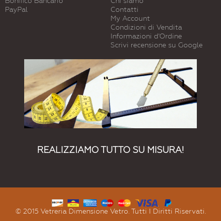
Bonifico Bancario
Chi siamo
PayPal
Contatti
My Account
Condizioni di Vendita
Informazioni d'Ordine
Scrivi recensione su Google
REALIZZIAMO TUTTO SU MISURA!
© 2015 Vetreria Dimensione Vetro. Tutti I Diritti Riservati.