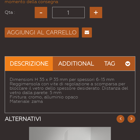
momento della consegna
Qta :
AGGIUNGI AL CARRELLO
Consiglia
per
Email
a un
DESCRIZIONE
ADDITIONAL
TAG
Amico
Dimensioni H 35 x P 35 mm per spessori 6-15 mm
Reggimensola con vite di regolazione a scomparsa per
bloccare il vetro dello spessore desiderato. Distanza del
vetro dalla parete: 5 mm
Finitura: cromo, alluminio opaco
Materiale: zama
ALTERNATIVI