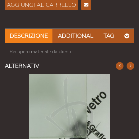
AGGIUNGI AL CARRELLO
Consiglia
per
Email
a un
DESCRIZIONE
ADDITIONAL
TAG
Amico
Recupero materiale da cliente
ALTERNATIVI