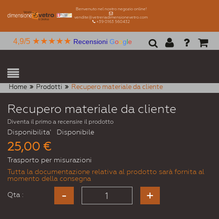
Benvenuto nel nostro negozio online!
vendite@vetreriadimensionevetro.com
+39 0163 560432
★★★★★
4,9/5
Recensioni
G
o
o
g
l
e
Home
Prodotti
Recupero materiale da cliente
Recupero materiale da cliente
Diventa il primo a recensire il prodotto
Disponibilita'
Disponibile
25,00 €
Trasporto per misurazioni
Tutta la documentazione relativa al prodotto sarà fornita al
momento della consegna
Qta :