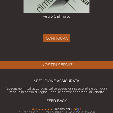
Vetro Satinato
CONFIGURA
I NOSTRI SERVIZI
SPEDIZIONE ASSICURATA
Spediamo in tutta Europa, tutte spedizioni assicurate e con ogni
imballo in cassa di legno. Leggi le nostre condizioni di vendita
FEED BACK
4,9
★★★★★
Recensioni
G
o
o
g
l
e
AIUTACI CON IL TUO FEED BACK POSITIVO!!