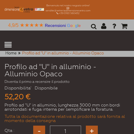
Benvenuto nel nostro negozio online!
vendite@vetreriadimensionevetro.com
+39 0163 560432
★★★★★
4,9/5
Recensioni
G
o
o
g
l
e
Home
Profilo ad "U" in alluminio - Alluminio Opaco
Profilo ad "U" in alluminio -
Alluminio Opaco
Diventa il primo a recensire il prodotto
Disponibilita'
Disponibile
52,20 €
Profilo ad "U" in alluminio, lunghezza 3000 mm con bordi
arrotondati e fuga interna per semplificare la foratura.
Tutta la documentazione relativa al prodotto sarà fornita al
momento della consegna
Qta :