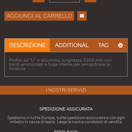
AGGIUNGI AL CARRELLO
Consiglia
per
Email
a un
DESCRIZIONE
ADDITIONAL
TAG
Amico
Profilo ad "U" in alluminio, lunghezza 3000 mm con
bordi arrotondati e fuga interna per semplificare la
foratura.
I NOSTRI SERVIZI
SPEDIZIONE ASSICURATA
Spediamo in tutta Europa, tutte spedizioni assicurate e con ogni
imballo in cassa di legno. Leggi le nostre condizioni di vendita